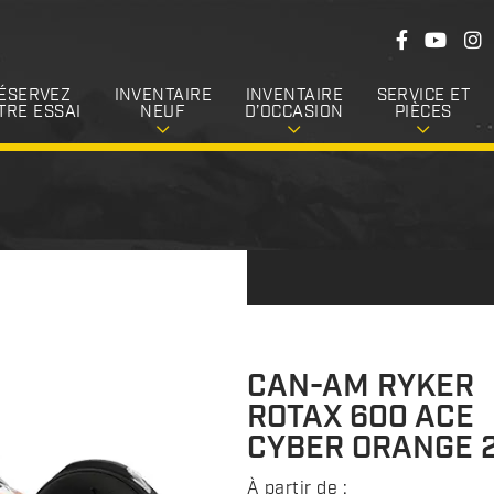
S
F
Y
I
u
a
o
n
c
u
s
i
e
T
t
ÉSERVEZ
INVENTAIRE
INVENTAIRE
SERVICE ET
v
b
u
a
TRE ESSAI
NEUF
D’OCCASION
PIÈCES
o
b
g
e
o
e
r
k
a
z
m
-
n
o
u
s
CAN-AM RYKER
ROTAX 600 ACE
CYBER ORANGE 
À partir de :