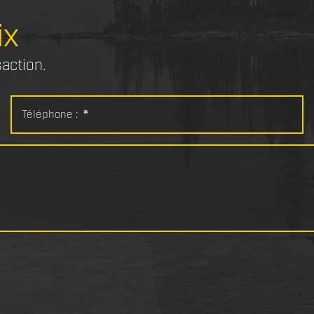
ix
saction.
Téléphone :
*