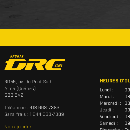
C
o
n
t
S
HEURES D'O
3055, av. du Pont Sud
a
p
Alma
(Québec)
G
Lundi :
08
c
o
É
G8B 5V2
Mardi :
08
t
r
N
Mercredi :
08
É
t
Téléphone :
418 668-7389
R
Jeudi :
08
s
A
Sans frais :
1 844 668-7389
Vendredi :
08
D
L
Samedi :
09
R
Nous joindre