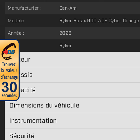
Manufacturier :
Can-Am
Modèle :
Ryker Rotax 600 ACE Cyber Orange
Année :
2026
Type :
Ryker
Moteur
Châssis
Capacité
Dimensions du véhicule
Instrumentation
Sécurité