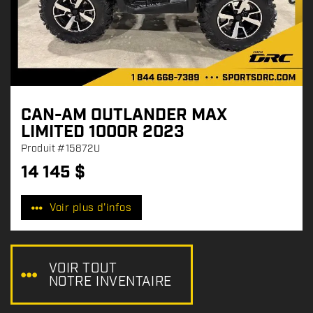
CAN-AM OUTLANDER MAX
LIMITED 1000R 2023
Produit
#15872U
14 145
$
P
r
Voir plus d'infos
i
x
:
VOIR TOUT
NOTRE INVENTAIRE