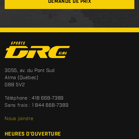
DEMANDE DE PRIX
C
o
n
t
S
3055, av. du Pont Sud
a
p
Alma
(Québec)
c
o
G8B 5V2
t
r
t
Téléphone :
418 668-7389
s
Sans frais :
1 844 668-7389
D
R
Nous joindre
C
HEURES D'OUVERTURE