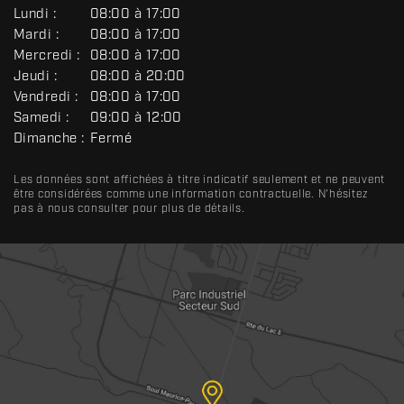
G
Lundi :
08:00 à 17:00
É
Mardi :
08:00 à 17:00
N
Mercredi :
08:00 à 17:00
É
R
Jeudi :
08:00 à 20:00
A
Vendredi :
08:00 à 17:00
L
Samedi :
09:00 à 12:00
Dimanche :
Fermé
Les données sont affichées à titre indicatif seulement et ne peuvent
être considérées comme une information contractuelle. N'hésitez
pas à nous consulter pour plus de détails.