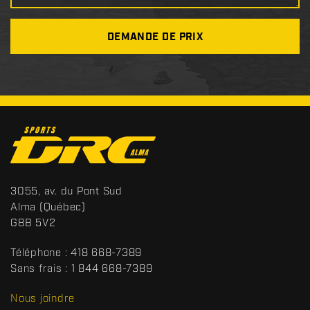
DEMANDE DE PRIX
C
o
n
t
S
3055, av. du Pont Sud
a
p
Alma
(Québec)
c
o
G8B 5V2
t
r
t
Téléphone :
418 668-7389
s
Sans frais :
1 844 668-7389
D
R
Nous joindre