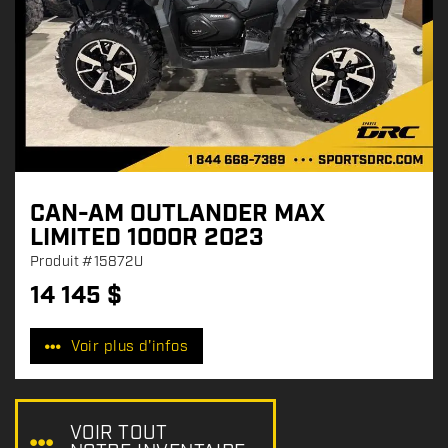
CAN-AM OUTLANDER MAX
LIMITED 1000R 2023
Produit
#15872U
14 145
$
P
r
Voir plus d'infos
i
x
:
VOIR TOUT