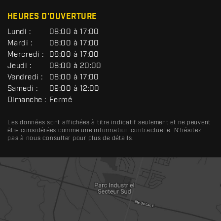
C
HEURES D'OUVERTURE
G
Lundi :
08:00 à 17:00
É
Mardi :
08:00 à 17:00
N
Mercredi :
08:00 à 17:00
É
R
Jeudi :
08:00 à 20:00
A
Vendredi :
08:00 à 17:00
L
Samedi :
09:00 à 12:00
Dimanche :
Fermé
Les données sont affichées à titre indicatif seulement et ne peuvent
être considérées comme une information contractuelle. N'hésitez
pas à nous consulter pour plus de détails.