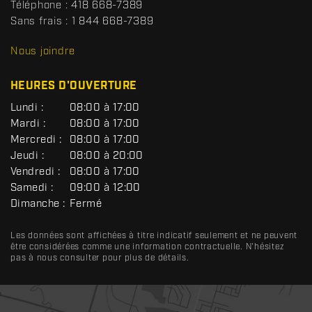
t
Téléphone :
418 668-7389
s
Sans frais :
1 844 668-7389
D
R
Nous joindre
C
HEURES D'OUVERTURE
G
Lundi :
08:00 à 17:00
É
Mardi :
08:00 à 17:00
N
Mercredi :
08:00 à 17:00
É
R
Jeudi :
08:00 à 20:00
A
Vendredi :
08:00 à 17:00
L
Samedi :
09:00 à 12:00
Dimanche :
Fermé
Les données sont affichées à titre indicatif seulement et ne peuvent
être considérées comme une information contractuelle. N'hésitez
pas à nous consulter pour plus de détails.