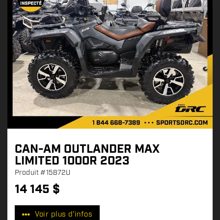
CAN-AM OUTLANDER MAX
LIMITED 1000R 2023
Produit
#15872U
14 145
$
P
r
Voir plus d'infos
i