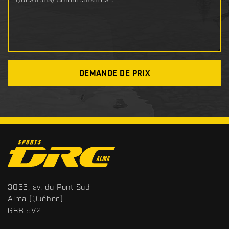
DEMANDE DE PRIX
C
o
n
t
S
3055, av. du Pont Sud
a
p
Alma
(Québec)
c
o
G8B 5V2
t
r