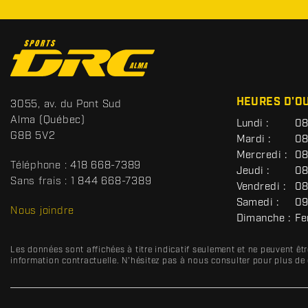
C
o
n
t
S
HEURES D'O
3055, av. du Pont Sud
a
p
Alma
(Québec)
G
Lundi :
08
c
o
É
G8B 5V2
Mardi :
08
t
r
N
Mercredi :
08
É
t
Téléphone :
418 668-7389
R
Jeudi :
08
s
A
Sans frais :
1 844 668-7389
Vendredi :
08
D
L
Samedi :
09
R
Nous joindre
Dimanche :
Fe
C
Les données sont affichées à titre indicatif seulement et ne peuvent ê
information contractuelle. N'hésitez pas à nous consulter pour plus de 