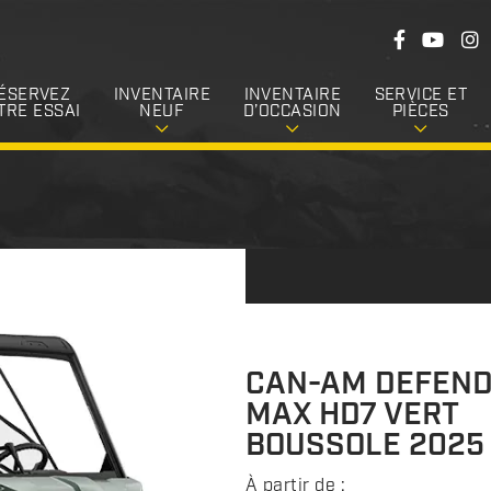
S
F
Y
I
u
a
o
n
c
u
s
i
e
T
t
ÉSERVEZ
INVENTAIRE
INVENTAIRE
SERVICE ET
v
b
u
a
TRE ESSAI
NEUF
D’OCCASION
PIÈCES
o
b
g
e
o
e
r
k
a
z
m
-
n
o
u
s
CAN-AM DEFEN
MAX HD7 VERT
BOUSSOLE 2025
À partir de :