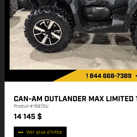
CAN-AM OUTLANDER MAX LIMITED 
Produit
#15872U
14 145
$
P
r
Voir plus d'infos
i