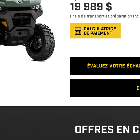
19 989
$
Frais de transport et préparation inc
CALCULATRICE
DE PAIEMENT
ÉVALUEZ VOTRE ÉCH
D
OFFRES EN 