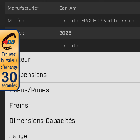
Manufacturier :
Can-Am
Modèle :
Defender MAX HD7 Vert boussole
Année :
2025
Type :
Defender
Moteur
Suspensions
Pneus/Roues
Freins
Dimensions Capacités
Jauge