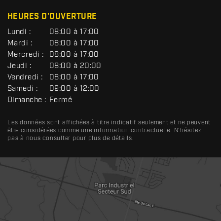
C
HEURES D'OUVERTURE
G
Lundi :
08:00 à 17:00
É
Mardi :
08:00 à 17:00
N
Mercredi :
08:00 à 17:00
É
R
Jeudi :
08:00 à 20:00
A
Vendredi :
08:00 à 17:00
L
Samedi :
09:00 à 12:00
Dimanche :
Fermé
Les données sont affichées à titre indicatif seulement et ne peuvent
être considérées comme une information contractuelle. N'hésitez
pas à nous consulter pour plus de détails.