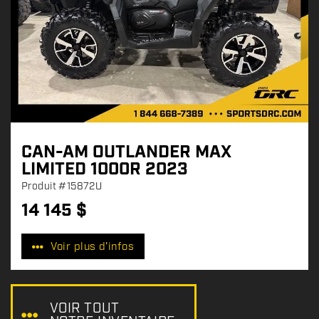
CAN-AM OUTLANDER MAX
LIMITED 1000R 2023
Produit
#15872U
14 145
$
P
r
Voir plus d'infos
i
x
:
VOIR TOUT