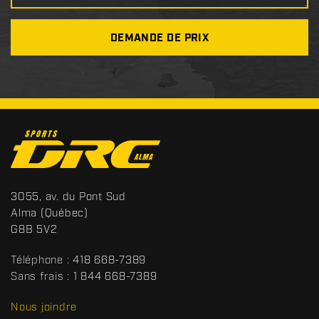
DEMANDE DE PRIX
C
o
n
t
S
3055, av. du Pont Sud
a
p
Alma
(Québec)
c
o
G8B 5V2
t
r
t
Téléphone :
418 668-7389
s
Sans frais :
1 844 668-7389
D
R
Nous joindre