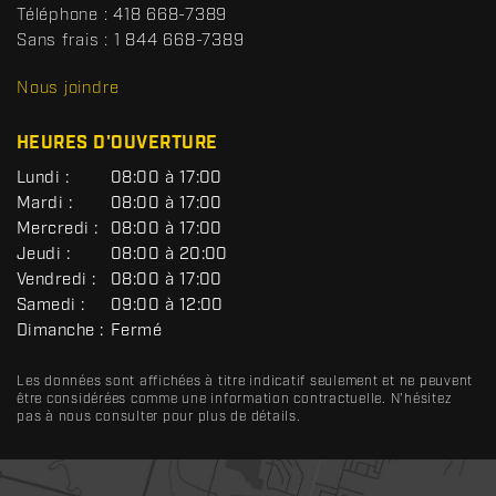
t
Téléphone :
418 668-7389
s
Sans frais :
1 844 668-7389
D
R
Nous joindre
C
HEURES D'OUVERTURE
G
Lundi :
08:00 à 17:00
É
Mardi :
08:00 à 17:00
N
Mercredi :
08:00 à 17:00
É
R
Jeudi :
08:00 à 20:00
A
Vendredi :
08:00 à 17:00
L
Samedi :
09:00 à 12:00
Dimanche :
Fermé
Les données sont affichées à titre indicatif seulement et ne peuvent
être considérées comme une information contractuelle. N'hésitez
pas à nous consulter pour plus de détails.