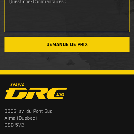
Questions/Commentaires :
DEMANDE DE PRIX
C
o
n
t
S
3055, av. du Pont Sud
a
p
Alma
(Québec)
c
o
G8B 5V2
t
r