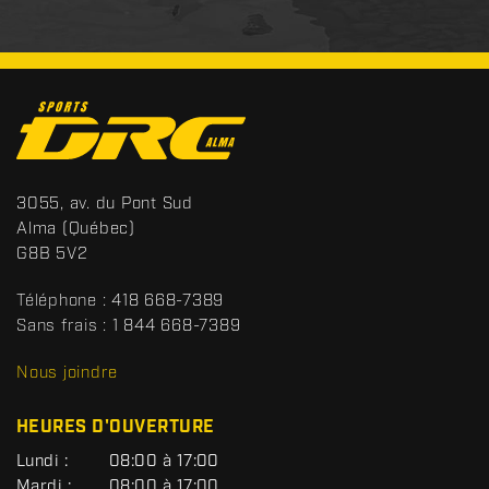
C
o
n
t
S
3055, av. du Pont Sud
a
p
Alma
(Québec)
c
o
G8B 5V2
t
r
t
Téléphone :
418 668-7389
s
Sans frais :
1 844 668-7389
D
R
Nous joindre
C
HEURES D'OUVERTURE
G
Lundi :
08:00 à 17:00
É
Mardi :
08:00 à 17:00