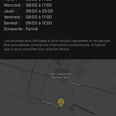
N
Mercredi :
08:00 à 17:00
É
R
Jeudi :
08:00 à 20:00
A
Vendredi :
08:00 à 17:00
L
Samedi :
09:00 à 12:00
Dimanche :
Fermé
Les données sont affichées à titre indicatif seulement et ne peuvent
être considérées comme une information contractuelle. N'hésitez
pas à nous consulter pour plus de détails.