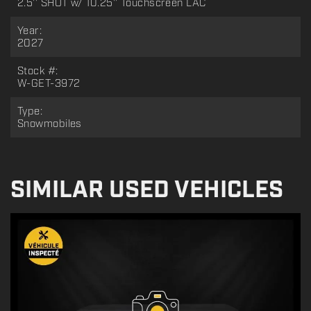
2.5'' SHOT w/ 10.25'' Touchscreen LAC
Year:
2027
Stock #:
W-GET-3972
Type:
Snowmobiles
SIMILAR USED VEHICLES