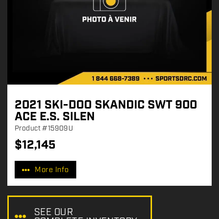
2021 SKI-DOO SKANDIC SWT 900
ACE E.S. SILEN
Product
#15909U
$
12,145
P
r
More Info
i
c
e
:
SEE OUR