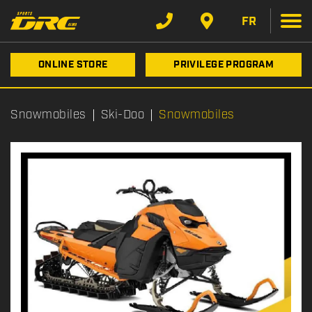
FR
ONLINE STORE
PRIVILEGE PROGRAM
Snowmobiles
Ski-Doo
Snowmobiles