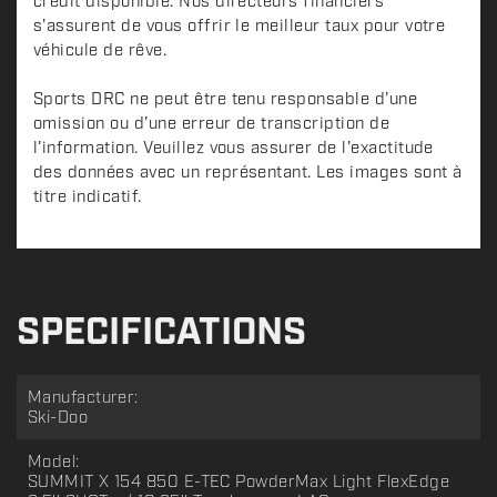
crédit disponible. Nos directeurs financiers
s'assurent de vous offrir le meilleur taux pour votre
véhicule de rêve.
Sports DRC ne peut être tenu responsable d'une
omission ou d'une erreur de transcription de
l'information. Veuillez vous assurer de l'exactitude
des données avec un représentant. Les images sont à
titre indicatif.
SPECIFICATIONS
Manufacturer:
Ski-Doo
Model:
SUMMIT X 154 850 E-TEC PowderMax Light FlexEdge