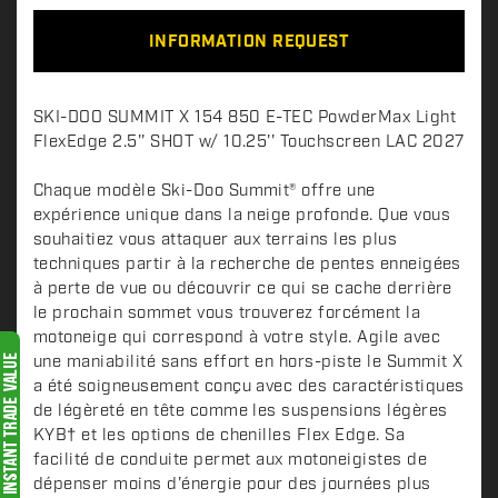
INFORMATION REQUEST
D
SKI-DOO SUMMIT X 154 850 E-TEC PowderMax Light
e
FlexEdge 2.5'' SHOT w/ 10.25'' Touchscreen LAC 2027
s
c
Chaque modèle Ski-Doo Summit® offre une
expérience unique dans la neige profonde. Que vous
r
souhaitiez vous attaquer aux terrains les plus
i
techniques partir à la recherche de pentes enneigées
p
à perte de vue ou découvrir ce qui se cache derrière
t
le prochain sommet vous trouverez forcément la
i
motoneige qui correspond à votre style. Agile avec
o
une maniabilité sans effort en hors-piste le Summit X
n
a été soigneusement conçu avec des caractéristiques
de légèreté en tête comme les suspensions légères
KYB† et les options de chenilles Flex Edge. Sa
facilité de conduite permet aux motoneigistes de
dépenser moins d'énergie pour des journées plus