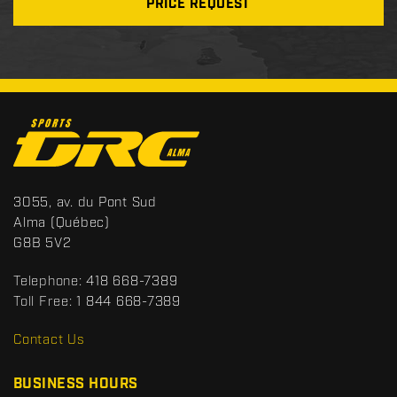
PRICE REQUEST
C
o
n
t
S
3055, av. du Pont Sud
a
p
Alma
(Québec)
c
o
G8B 5V2
t
r
t
Telephone:
418 668-7389
s
Toll Free:
1 844 668-7389
D
R
Contact Us
C
BUSINESS HOURS