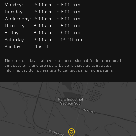
G
Monday:
8:00 a.m. to 5:00 p.m.
E
Tuesday:
8:00 a.m. to 5:00 p.m.
N
Wednesday:
8:00 a.m. to 5:00 p.m.
E
R
Thursday:
8:00 a.m. to 8:00 p.m.
A
Friday:
8:00 a.m. to 5:00 p.m.
L
Saturday:
9:00 a.m. to 12:00 p.m.
Sunday:
Closed
The data displayed above is to be considered for informational
purposes only and are not to be considered as contractual
information. Do not hesitate to contact us for more details.