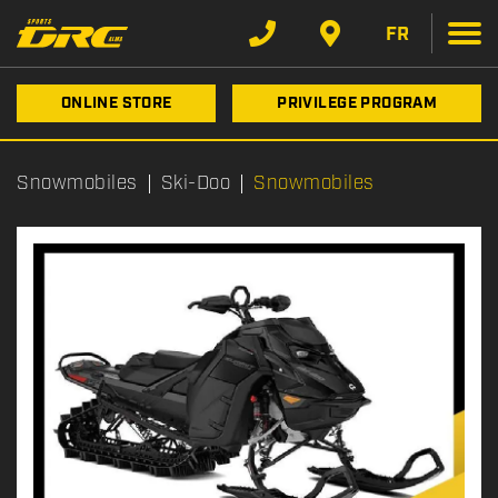
FR
ONLINE STORE
PRIVILEGE PROGRAM
Snowmobiles
Ski-Doo
Snowmobiles