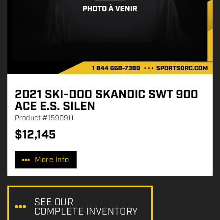
2021 SKI-DOO SKANDIC SWT 900
ACE E.S. SILEN
Product
#15909U
$
12,145
P
r
More Info
i
c
e
:
SEE OUR
COMPLETE INVENTORY