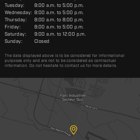
E
Tuesday:
8:00 a.m. to 5:00 p.m.
N
Wednesday:
8:00 a.m. to 5:00 p.m.
E
R
Thursday:
8:00 a.m. to 8:00 p.m.
A
Friday:
8:00 a.m. to 5:00 p.m.
L
Saturday:
9:00 a.m. to 12:00 p.m.
Sunday:
Closed
The data displayed above is to be considered for informational
purposes only and are not to be considered as contractual
information. Do not hesitate to contact us for more details.