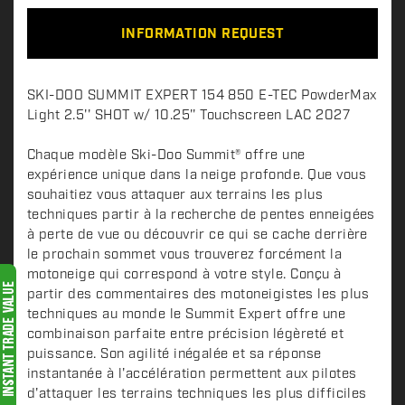
INFORMATION REQUEST
D
SKI-DOO SUMMIT EXPERT 154 850 E-TEC PowderMax
e
Light 2.5'' SHOT w/ 10.25'' Touchscreen LAC 2027
s
c
Chaque modèle Ski-Doo Summit® offre une
expérience unique dans la neige profonde. Que vous
r
souhaitiez vous attaquer aux terrains les plus
i
techniques partir à la recherche de pentes enneigées
p
à perte de vue ou découvrir ce qui se cache derrière
t
le prochain sommet vous trouverez forcément la
i
motoneige qui correspond à votre style. Conçu à
o
partir des commentaires des motoneigistes les plus
n
techniques au monde le Summit Expert offre une
combinaison parfaite entre précision légèreté et
puissance. Son agilité inégalée et sa réponse
instantanée à l'accélération permettent aux pilotes
d'attaquer les terrains techniques les plus difficiles