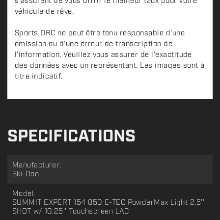
s'assurent de vous offrir le meilleur taux pour votre
véhicule de rêve.
Sports DRC ne peut être tenu responsable d'une
omission ou d'une erreur de transcription de
l'information. Veuillez vous assurer de l'exactitude
des données avec un représentant. Les images sont à
titre indicatif.
SPECIFICATIONS
Manufacturer:
Ski-Doo
Model:
SUMMIT EXPERT 154 850 E-TEC PowderMax Light 2.5''
SHOT w/ 10.25'' Touchscreen LAC