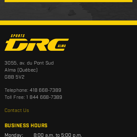
C
o
n
t
S
3055, av. du Pont Sud
a
p
Alma
(Québec)
c
o
G8B 5V2
t
r
t
Telephone:
418 668-7389
s
Toll Free:
1 844 668-7389
D
R
Contact Us
C
BUSINESS HOURS
G
Monday:
8:00 a.m. to 5:00 p.m.