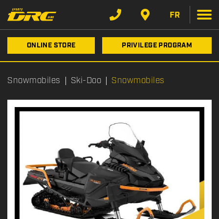
FR
ONLINE STORE
PRIVILEGE PROGRAM
Snowmobiles
Ski-Doo
Snowmobiles