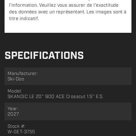
l'information. Veuillez vous assurer de l'exactitude
des données avec un représentant. Les images sont à
titre indicatif.
SPECIFICATIONS
Manufacturer:
Ski-Doo
Model:
SKANDIC LE 20'' 900 ACE Crosscut 1.5'' E.S.
Year:
2027
Stock #:
W-GET-3755