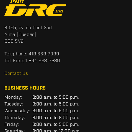
C
o
n
t
S
3055, av. du Pont Sud
a
p
Alma
(Québec)
c
o
G8B 5V2
t
r
t
Telephone:
418 668-7389
s
Toll Free:
1 844 668-7389
D
R
Contact Us
C
BUSINESS HOURS
G
Monday:
8:00 a.m. to 5:00 p.m.
E
Tuesday:
8:00 a.m. to 5:00 p.m.
N
Wednesday:
8:00 a.m. to 5:00 p.m.
E
R
Thursday:
8:00 a.m. to 8:00 p.m.
A
Friday:
8:00 a.m. to 5:00 p.m.
L
Saturday:
9:00 a.m. to 12:00 p.m.