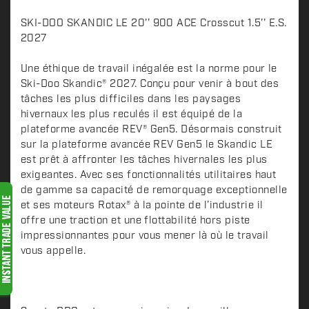
D
SKI-DOO SKANDIC LE 20'' 900 ACE Crosscut 1.5'' E.S.
e
2027
s
c
Une éthique de travail inégalée est la norme pour le
Ski-Doo Skandic® 2027. Conçu pour venir à bout des
r
tâches les plus difficiles dans les paysages
i
hivernaux les plus reculés il est équipé de la
p
plateforme avancée REV® Gen5. Désormais construit
t
sur la plateforme avancée REV Gen5 le Skandic LE
i
est prêt à affronter les tâches hivernales les plus
o
exigeantes. Avec ses fonctionnalités utilitaires haut
n
de gamme sa capacité de remorquage exceptionnelle
et ses moteurs Rotax® à la pointe de l’industrie il
offre une traction et une flottabilité hors piste
impressionnantes pour vous mener là où le travail
vous appelle.