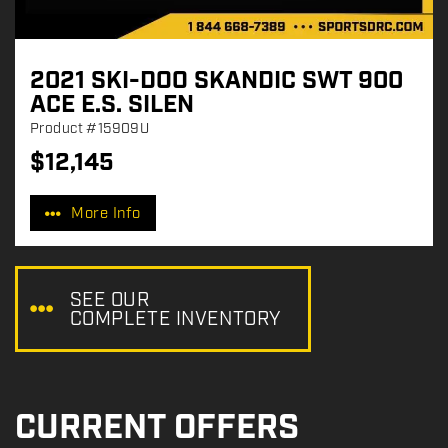
2021 SKI-DOO SKANDIC SWT 900
ACE E.S. SILEN
Product
#15909U
$
12,145
P
r
More Info
i
c
e
:
SEE OUR
COMPLETE INVENTORY
CURRENT OFFERS