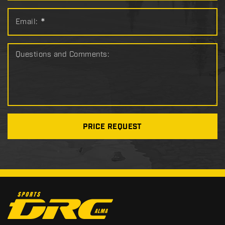
Email:
*
Questions and Comments:
PRICE REQUEST
C
o
n