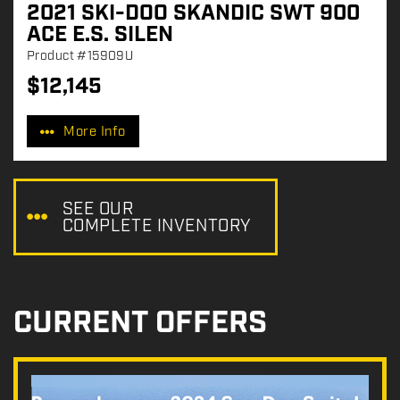
2021 SKI-DOO SKANDIC SWT 900
ACE E.S. SILEN
Product
#15909U
$
12,145
P
r
More Info
i
c
e
:
SEE OUR
COMPLETE INVENTORY
CURRENT OFFERS