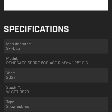
SPECIFICATIONS
Manufacturer:
Ski-Doo
Model:
RENEGADE SPORT 600 ACE RipSaw 1.25'' E.S.
Year:
2027
Stock #:
W-GET-3870
Type:
Snowmobiles