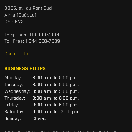
t
S
3055, av. du Pont Sud
a
p
Alma
(Québec)
c
o
G8B 5V2
t
r
t
Telephone:
418 668-7389
s
Toll Free:
1 844 668-7389
D
R
Contact Us
C
BUSINESS HOURS
G
Monday:
8:00 a.m. to 5:00 p.m.
E
Tuesday:
8:00 a.m. to 5:00 p.m.
N
Wednesday:
8:00 a.m. to 5:00 p.m.
E
R
Thursday:
8:00 a.m. to 8:00 p.m.
A
Friday:
8:00 a.m. to 5:00 p.m.
L
Saturday:
9:00 a.m. to 12:00 p.m.
Sunday:
Closed