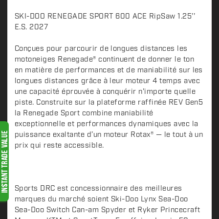
D
SKI-DOO RENEGADE SPORT 600 ACE RipSaw 1.25''
e
E.S. 2027
s
c
Conçues pour parcourir de longues distances les
motoneiges Renegade® continuent de donner le ton
r
en matière de performances et de maniabilité sur les
i
longues distances grâce à leur moteur 4 temps avec
p
une capacité éprouvée à conquérir n'importe quelle
t
piste. Construite sur la plateforme raffinée REV Gen5
i
la Renegade Sport combine maniabilité
o
exceptionnelle et performances dynamiques avec la
n
puissance exaltante d’un moteur Rotax® — le tout à un
prix qui reste accessible.
Sports DRC est concessionnaire des meilleures
marques du marché soient Ski-Doo Lynx Sea-Doo
Sea-Doo Switch Can-am Spyder et Ryker Princecraft