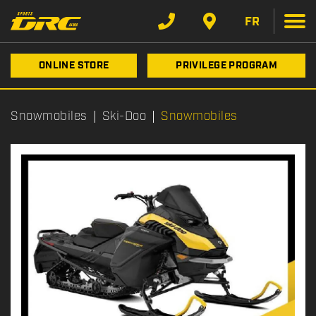
FR
ONLINE STORE
PRIVILEGE PROGRAM
Snowmobiles
Ski-Doo
Snowmobiles