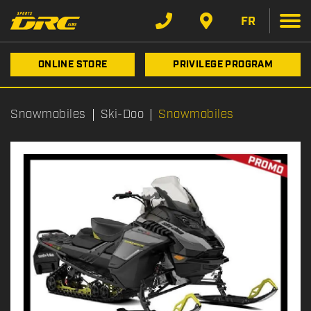
FR
ONLINE STORE
PRIVILEGE PROGRAM
Snowmobiles
Ski-Doo
Snowmobiles