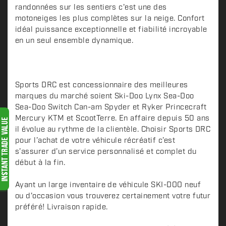
randonnées sur les sentiers c'est une des
r
motoneiges les plus complètes sur la neige. Confort
i
idéal puissance exceptionnelle et fiabilité incroyable
p
en un seul ensemble dynamique.
t
i
o
n
Sports DRC est concessionnaire des meilleures
marques du marché soient Ski-Doo Lynx Sea-Doo
Sea-Doo Switch Can-am Spyder et Ryker Princecraft
Mercury KTM et ScootTerre. En affaire depuis 50 ans
il évolue au rythme de la clientèle. Choisir Sports DRC
pour l’achat de votre véhicule récréatif c’est
s’assurer d’un service personnalisé et complet du
début à la fin.
Ayant un large inventaire de véhicule SKI-DOO neuf
ou d'occasion vous trouverez certainement votre futur
préféré! Livraison rapide.