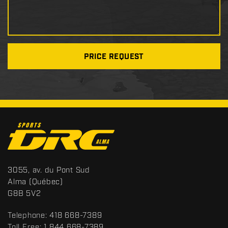
PRICE REQUEST
C
o
n
t
S
3055, av. du Pont Sud
a
p
Alma
(Québec)
c
o
G8B 5V2
t
r
t
Telephone:
418 668-7389
s
Toll Free:
1 844 668-7389