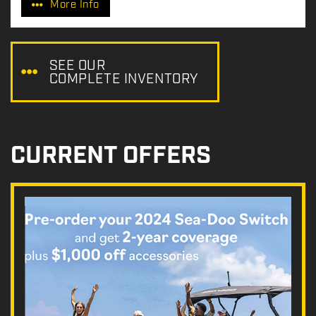
More Info
i
c
e
:
SEE OUR
COMPLETE INVENTORY
CURRENT OFFERS