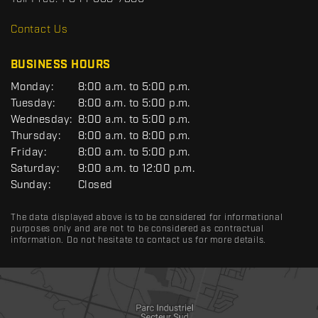
D
R
Contact Us
C
BUSINESS HOURS
G
Monday:
8:00 a.m. to 5:00 p.m.
E
Tuesday:
8:00 a.m. to 5:00 p.m.
N
Wednesday:
8:00 a.m. to 5:00 p.m.
E
R
Thursday:
8:00 a.m. to 8:00 p.m.
A
Friday:
8:00 a.m. to 5:00 p.m.
L
Saturday:
9:00 a.m. to 12:00 p.m.
Sunday:
Closed
The data displayed above is to be considered for informational
purposes only and are not to be considered as contractual
information. Do not hesitate to contact us for more details.