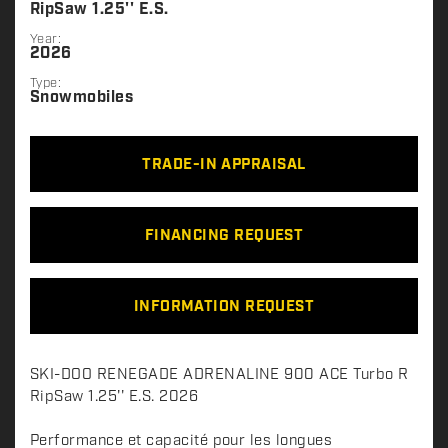
RipSaw 1.25'' E.S.
Year:
2026
Type:
Snowmobiles
TRADE-IN APPRAISAL
FINANCING REQUEST
INFORMATION REQUEST
D
SKI-DOO RENEGADE ADRENALINE 900 ACE Turbo R
e
RipSaw 1.25'' E.S. 2026
s
c
Performance et capacité pour les longues