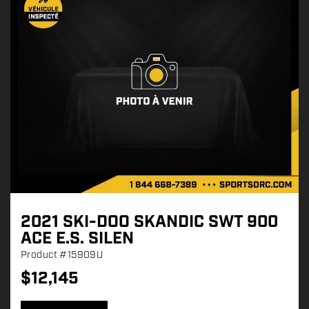
2021 SKI-DOO SKANDIC SWT 900
ACE E.S. SILEN
Product
#15909U
$
12,145
P
r