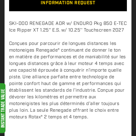
INFORMATION REQUEST
D
SKI-DOO RENEGADE ADR w/ ENDURO Pkg 850 E-TEC
e
Ice Ripper XT 1.25'' E.S. w/ 10.25'' Touchscreen 2027
s
c
Conçues pour parcourir de longues distances les
motoneiges Renegade® continuent de donner le ton
r
en matière de performances et de maniabilité sur les
i
longues distances grâce à leur moteur 4 temps avec
p
une capacité éprouvée à conquérir n'importe quelle
t
piste. Une alliance parfaite entre technologie de
i
pointe confort haut de gamme et performances qui
o
établissent les standards de l’industrie. Conçue pour
n
dévorer les kilomètres et permettre aux
motoneigistes les plus déterminés d’aller toujours
plus loin. La seule Renegade offrant le choix entre
moteurs Rotax® 2 temps et 4 temps.