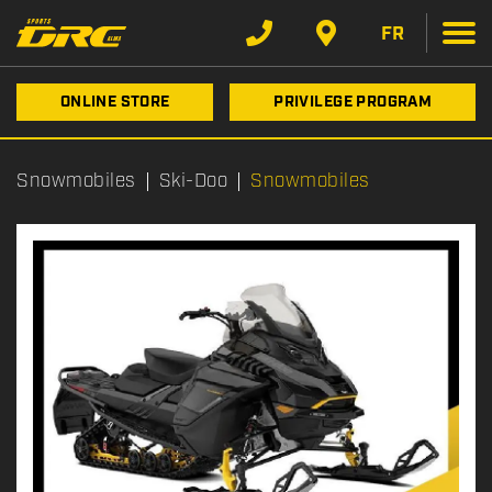
FR
ONLINE STORE
PRIVILEGE PROGRAM
Snowmobiles
Ski-Doo
Snowmobiles