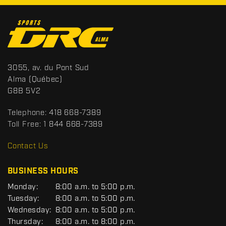
C
o
n
t
S
3055, av. du Pont Sud
a
p
Alma
(Québec)
c
o
G8B 5V2
t
r
t
Telephone:
418 668-7389
s
Toll Free:
1 844 668-7389
D
R
Contact Us
C
BUSINESS HOURS
G
Monday:
8:00 a.m. to 5:00 p.m.
E
Tuesday:
8:00 a.m. to 5:00 p.m.
N
Wednesday:
8:00 a.m. to 5:00 p.m.
E
R
Thursday:
8:00 a.m. to 8:00 p.m.