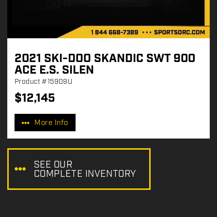
2021 SKI-DOO SKANDIC SWT 900
ACE E.S. SILEN
Product
#15909U
$
12,145
P
r
More Info
i
c
e
:
SEE OUR
COMPLETE INVENTORY