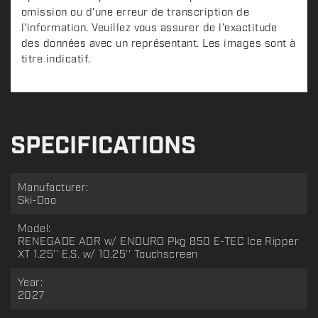
omission ou d'une erreur de transcription de
l'information. Veuillez vous assurer de l'exactitude
des données avec un représentant. Les images sont à
titre indicatif.
SPECIFICATIONS
Manufacturer:
Ski-Doo
Model:
RENEGADE ADR w/ ENDURO Pkg 850 E-TEC Ice Ripper
XT 1.25'' E.S. w/ 10.25'' Touchscreen
Year:
2027