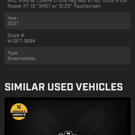
MXZ X-RS w/ COMPETITION Pkg 850 E-TEC Turbo R Ice
Ripper XT 1.5'' SHOT w/ 10.25'' Touchscreen
Year:
2027
Stock #:
W-GET-3994
Type:
Snowmobiles
SIMILAR USED VEHICLES