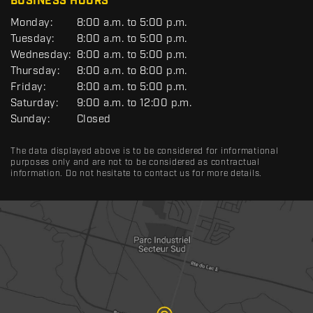
BUSINESS HOURS
G
Monday:
8:00 a.m. to 5:00 p.m.
E
Tuesday:
8:00 a.m. to 5:00 p.m.
N
Wednesday:
8:00 a.m. to 5:00 p.m.
E
R
Thursday:
8:00 a.m. to 8:00 p.m.
A
Friday:
8:00 a.m. to 5:00 p.m.
L
Saturday:
9:00 a.m. to 12:00 p.m.
Sunday:
Closed
The data displayed above is to be considered for informational
purposes only and are not to be considered as contractual
information. Do not hesitate to contact us for more details.