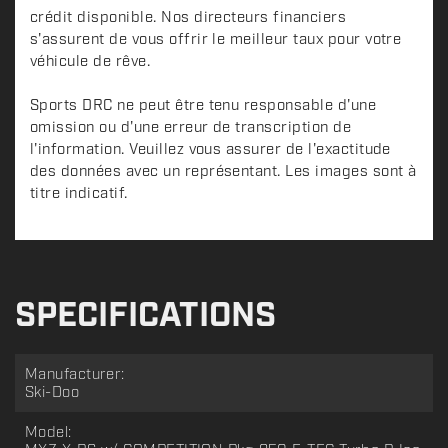
crédit disponible. Nos directeurs financiers
s'assurent de vous offrir le meilleur taux pour votre
véhicule de rêve.
Sports DRC ne peut être tenu responsable d'une
omission ou d'une erreur de transcription de
l'information. Veuillez vous assurer de l'exactitude
des données avec un représentant. Les images sont à
titre indicatif.
SPECIFICATIONS
Manufacturer:
Ski-Doo
Model: