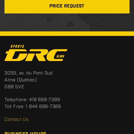
PRICE REQUEST
C
o
n
t
S
3055, av. du Pont Sud
a
p
Alma
(Québec)
c
o
G8B 5V2
t
r
t
Telephone:
418 668-7389
s
Toll Free:
1 844 668-7389
D
R
Contact Us
C