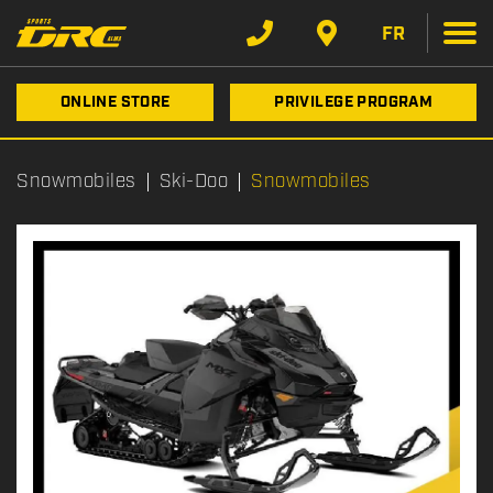
FR
ONLINE STORE
PRIVILEGE PROGRAM
Snowmobiles
Ski-Doo
Snowmobiles