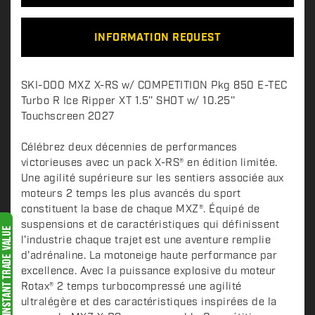
INFORMATION REQUEST
D
SKI-DOO MXZ X-RS w/ COMPETITION Pkg 850 E-TEC
e
Turbo R Ice Ripper XT 1.5'' SHOT w/ 10.25''
s
Touchscreen 2027
c
Célébrez deux décennies de performances
r
victorieuses avec un pack X-RS® en édition limitée.
i
Une agilité supérieure sur les sentiers associée aux
p
moteurs 2 temps les plus avancés du sport
t
constituent la base de chaque MXZ®. Équipé de
i
suspensions et de caractéristiques qui définissent
o
l'industrie chaque trajet est une aventure remplie
n
d'adrénaline. La motoneige haute performance par
excellence. Avec la puissance explosive du moteur
Rotax® 2 temps turbocompressé une agilité
ultralégère et des caractéristiques inspirées de la