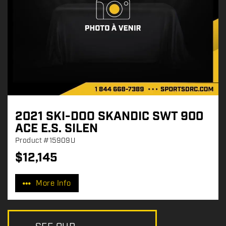
2021 SKI-DOO SKANDIC SWT 900
ACE E.S. SILEN
Product
#15909U
$
12,145
P
r
More Info
i
c
e
: