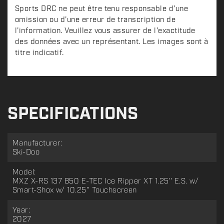
Sports DRC ne peut être tenu responsable d'une
omission ou d'une erreur de transcription de
l'information. Veuillez vous assurer de l'exactitude
des données avec un représentant. Les images sont à
titre indicatif.
SPECIFICATIONS
Manufacturer:
Ski-Doo
Model:
MXZ X-RS 137 850 E-TEC Ice Ripper XT 1.25'' E.S. w/
Smart-Shox w/ 10.25'' Touchscreen
Year:
2027