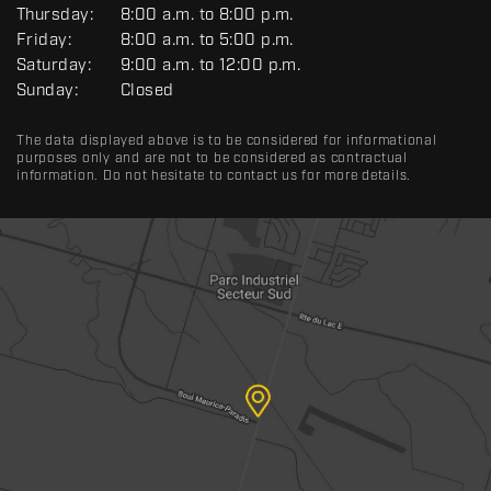
R
Thursday:
8:00 a.m. to 8:00 p.m.
A
Friday:
8:00 a.m. to 5:00 p.m.
L
Saturday:
9:00 a.m. to 12:00 p.m.
Sunday:
Closed
The data displayed above is to be considered for informational
purposes only and are not to be considered as contractual
information. Do not hesitate to contact us for more details.