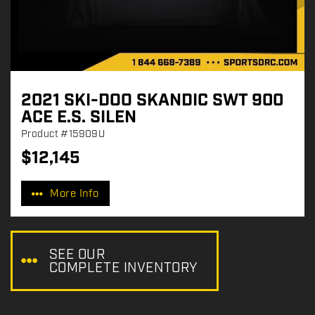
2021 SKI-DOO SKANDIC SWT 900
ACE E.S. SILEN
Product
#15909U
$
12,145
P
r
More Info
i
c
e
:
SEE OUR
COMPLETE INVENTORY