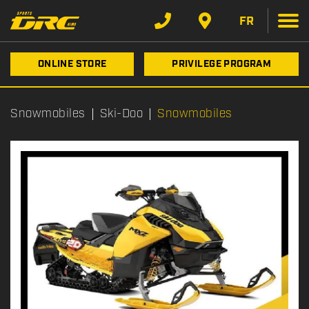
FR
ONLINE STORE
PRIVILEGE PROGRAM
Snowmobiles
Ski-Doo
Snowmobiles