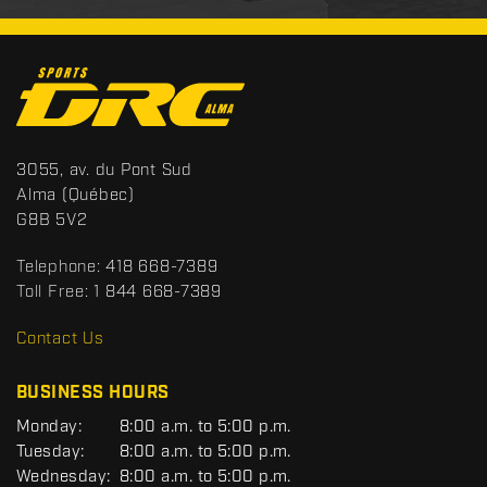
C
o
n
t
S
3055, av. du Pont Sud
a
p
Alma
(Québec)
c
o
G8B 5V2
t
r
t
Telephone:
418 668-7389
s
Toll Free:
1 844 668-7389
D
R
Contact Us
C
BUSINESS HOURS
G
Monday:
8:00 a.m. to 5:00 p.m.
E
Tuesday:
8:00 a.m. to 5:00 p.m.
N
Wednesday:
8:00 a.m. to 5:00 p.m.
E