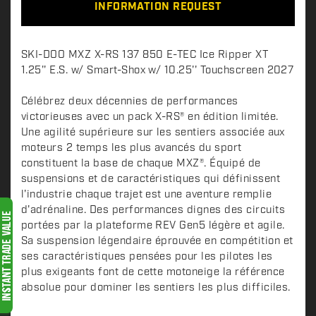
INFORMATION REQUEST
D
SKI-DOO MXZ X-RS 137 850 E-TEC Ice Ripper XT
e
1.25'' E.S. w/ Smart-Shox w/ 10.25'' Touchscreen 2027
s
c
Célébrez deux décennies de performances
victorieuses avec un pack X-RS® en édition limitée.
r
Une agilité supérieure sur les sentiers associée aux
i
moteurs 2 temps les plus avancés du sport
p
constituent la base de chaque MXZ®. Équipé de
t
suspensions et de caractéristiques qui définissent
i
l'industrie chaque trajet est une aventure remplie
o
d'adrénaline. Des performances dignes des circuits
n
portées par la plateforme REV Gen5 légère et agile.
Sa suspension légendaire éprouvée en compétition et
ses caractéristiques pensées pour les pilotes les
plus exigeants font de cette motoneige la référence
absolue pour dominer les sentiers les plus difficiles.