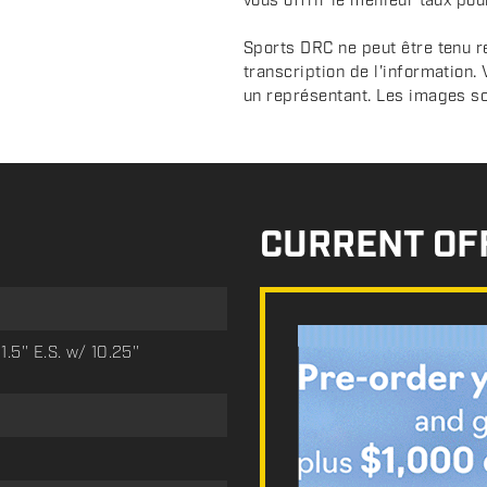
vous offrir le meilleur taux pou
Sports DRC ne peut être tenu r
transcription de l'information.
un représentant. Les images sont
CURRENT OF
5'' E.S. w/ 10.25''