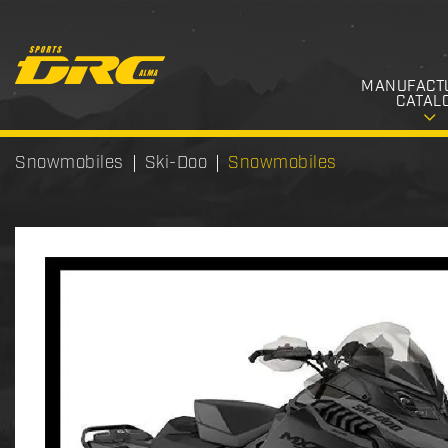
MANUFACT
CATAL
Snowmobiles
Ski-Doo
Snowmobiles