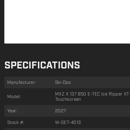
SPECIFICATIONS
Manufacturer:
Ski-Doo
MXZ X 137 850 E-TEC Ice Ripper XT 1.
Model:
Touchscreen
Year:
2027
Stock #:
W-GET-4013