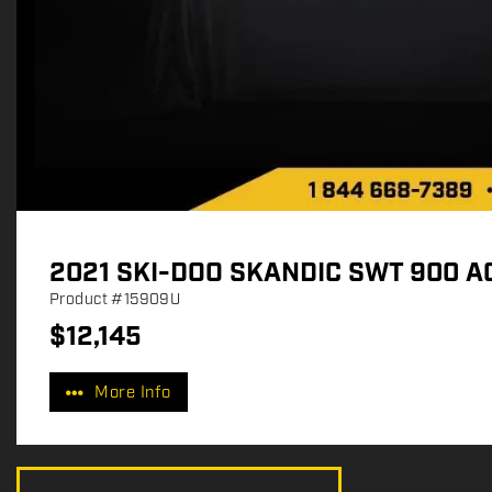
2021 SKI-DOO SKANDIC SWT 900 AC
Product
#15909U
$
12,145
P
r
More Info
i
c
e
: