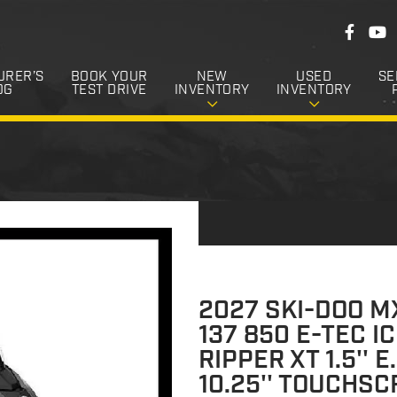
F
F
Y
o
a
o
c
u
l
e
T
URER’S
BOOK YOUR
NEW
USED
SE
l
b
u
OG
TEST DRIVE
INVENTORY
INVENTORY
o
b
o
o
e
k
w
U
s
2027 SKI-DOO M
137 850 E-TEC I
RIPPER XT 1.5'' E
10.25'' TOUCHS