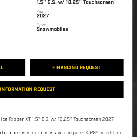
1.5'' E.S. w/ 10.25'' Touchscreen
Year:
2027
Type:
Snowmobiles
AL
FINANCING REQUEST
INFORMATION REQUEST
e Ripper XT 1.5'' E.S. w/ 10.25'' Touchscreen 2027
rformances victorieuses avec un pack X-RS® en édition