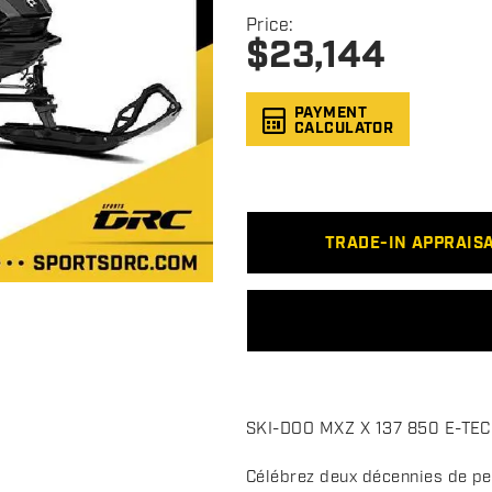
Price:
$
23,144
PAYMENT
CALCULATOR
TRADE-IN APPRAIS
D
SKI-DOO MXZ X 137 850 E-TEC Ic
e
s
Célébrez deux décennies de pe