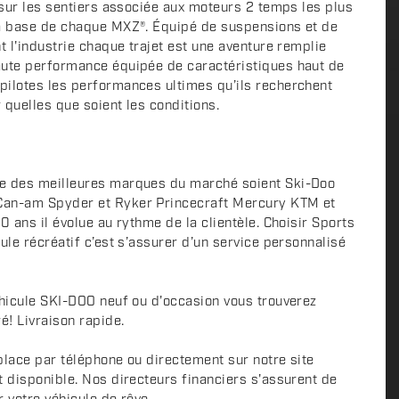
 sur les sentiers associée aux moteurs 2 temps les plus
la base de chaque MXZ®. Équipé de suspensions et de
t l'industrie chaque trajet est une aventure remplie
aute performance équipée de caractéristiques haut de
pilotes les performances ultimes qu’ils recherchent
 quelles que soient les conditions.
e des meilleures marques du marché soient Ski-Doo
Can-am Spyder et Ryker Princecraft Mercury KTM et
0 ans il évolue au rythme de la clientèle. Choisir Sports
ule récréatif c’est s’assurer d’un service personnalisé
éhicule SKI-DOO neuf ou d'occasion vous trouverez
é! Livraison rapide.
place par téléphone ou directement sur notre site
t disponible. Nos directeurs financiers s'assurent de