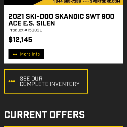
2021 SKI-DOO SKANDIC SWT 900
ACE E.S. SILEN
Product
#15909U
$
12,145
P
r
More Info
i
c
e
:
SEE OUR
COMPLETE INVENTORY
CURRENT OFFERS