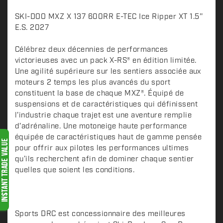
D
SKI-DOO MXZ X 137 600RR E-TEC Ice Ripper XT 1.5''
e
E.S. 2027
s
c
Célébrez deux décennies de performances
victorieuses avec un pack X-RS® en édition limitée.
r
Une agilité supérieure sur les sentiers associée aux
i
moteurs 2 temps les plus avancés du sport
p
constituent la base de chaque MXZ®. Équipé de
t
suspensions et de caractéristiques qui définissent
i
l'industrie chaque trajet est une aventure remplie
o
d'adrénaline. Une motoneige haute performance
n
équipée de caractéristiques haut de gamme pensée
pour offrir aux pilotes les performances ultimes
qu’ils recherchent afin de dominer chaque sentier
quelles que soient les conditions.
Sports DRC est concessionnaire des meilleures