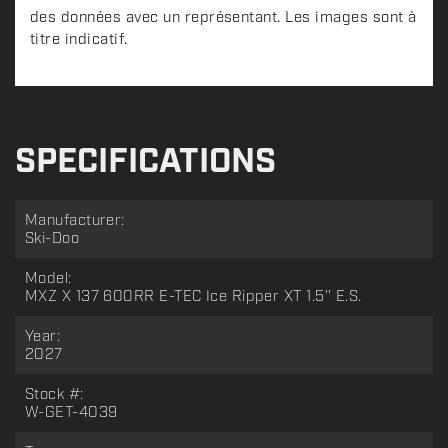
des données avec un représentant. Les images sont à
titre indicatif.
SPECIFICATIONS
Manufacturer:
Ski-Doo
Model:
MXZ X 137 600RR E-TEC Ice Ripper XT 1.5'' E.S.
Year:
2027
Stock #:
W-GET-4039