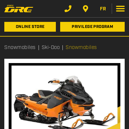
FR
ONLINE STORE
PRIVILEGE PROGRAM
Snowmobiles
Ski-Doo
Snowmobiles