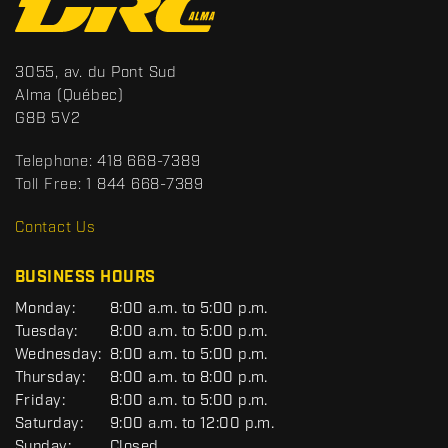
o
n
t
S
3055, av. du Pont Sud
a
p
Alma
(Québec)
c
o
G8B 5V2
t
r
t
Telephone:
418 668-7389
s
Toll Free:
1 844 668-7389
D
R
Contact Us
C
BUSINESS HOURS
G
Monday:
8:00 a.m. to 5:00 p.m.
E
Tuesday:
8:00 a.m. to 5:00 p.m.
N
Wednesday:
8:00 a.m. to 5:00 p.m.
E
R
Thursday:
8:00 a.m. to 8:00 p.m.
A
Friday:
8:00 a.m. to 5:00 p.m.
L
Saturday:
9:00 a.m. to 12:00 p.m.
Sunday:
Closed