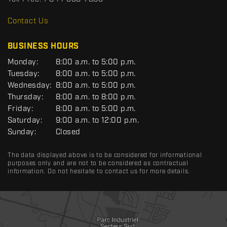
D
R
Contact Us
C
BUSINESS HOURS
G
Monday:
8:00 a.m. to 5:00 p.m.
E
Tuesday:
8:00 a.m. to 5:00 p.m.
N
Wednesday:
8:00 a.m. to 5:00 p.m.
E
R
Thursday:
8:00 a.m. to 8:00 p.m.
A
Friday:
8:00 a.m. to 5:00 p.m.
L
Saturday:
9:00 a.m. to 12:00 p.m.
Sunday:
Closed
The data displayed above is to be considered for informational
purposes only and are not to be considered as contractual
information. Do not hesitate to contact us for more details.