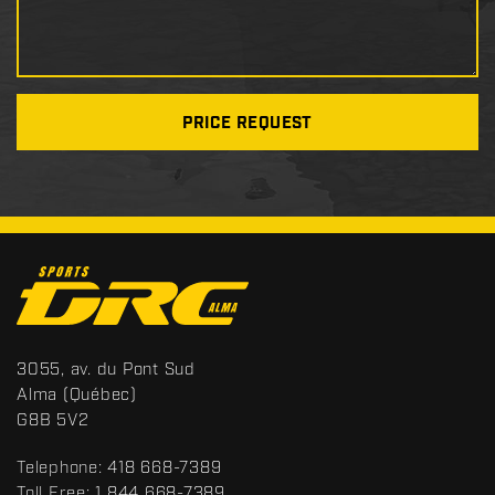
PRICE REQUEST
C
o
n
t
S
3055, av. du Pont Sud
a
p
Alma
(Québec)
c
o
G8B 5V2
t
r
t
Telephone:
418 668-7389
s
Toll Free:
1 844 668-7389