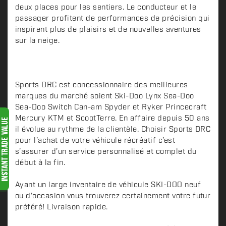
deux places pour les sentiers. Le conducteur et le
r
passager profitent de performances de précision qui
i
inspirent plus de plaisirs et de nouvelles aventures
p
sur la neige.
t
i
o
n
Sports DRC est concessionnaire des meilleures
marques du marché soient Ski-Doo Lynx Sea-Doo
Sea-Doo Switch Can-am Spyder et Ryker Princecraft
Mercury KTM et ScootTerre. En affaire depuis 50 ans
il évolue au rythme de la clientèle. Choisir Sports DRC
pour l’achat de votre véhicule récréatif c’est
s’assurer d’un service personnalisé et complet du
début à la fin.
Ayant un large inventaire de véhicule SKI-DOO neuf
ou d'occasion vous trouverez certainement votre futur
préféré! Livraison rapide.