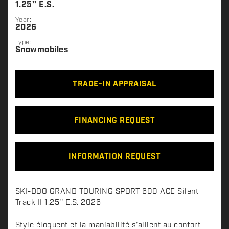
1.25'' E.S.
Year:
2026
Type:
Snowmobiles
TRADE-IN APPRAISAL
FINANCING REQUEST
INFORMATION REQUEST
D
SKI-DOO GRAND TOURING SPORT 600 ACE Silent
e
Track II 1.25'' E.S. 2026
s
c
Style éloquent et la maniabilité s’allient au confort