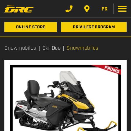
FR
ONLINE STORE
PRIVILEGE PROGRAM
Snowmobiles
Ski-Doo
Snowmobiles