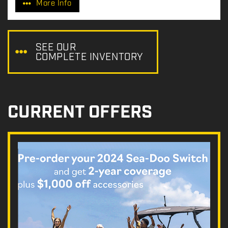
More Info
i
c
e
:
SEE OUR
COMPLETE INVENTORY
CURRENT OFFERS