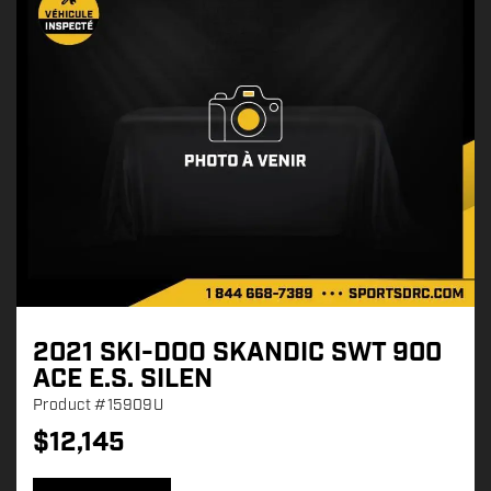
2021 SKI-DOO SKANDIC SWT 900
ACE E.S. SILEN
Product
#15909U
$
12,145
P
r