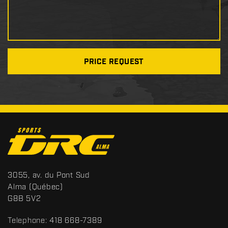
PRICE REQUEST
C
o
n
t
S
3055, av. du Pont Sud
a
p
Alma
(Québec)
c
o
G8B 5V2
t
r
t
Telephone:
418 668-7389