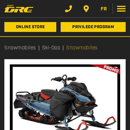
FR
ONLINE STORE
PRIVILEGE PROGRAM
Snowmobiles
Ski-Doo
Snowmobiles