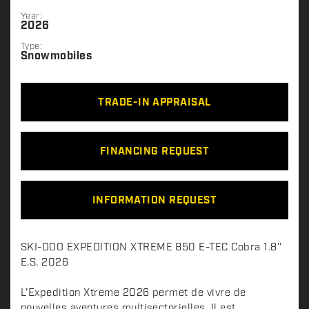
Year:
2026
Type:
Snowmobiles
TRADE-IN APPRAISAL
FINANCING REQUEST
INFORMATION REQUEST
D
SKI-DOO EXPEDITION XTREME 850 E-TEC Cobra 1.8''
e
E.S. 2026
s
c
L'Expedition Xtreme 2026 permet de vivre de
nouvelles aventures multisectorielles. Il est