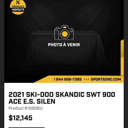
2021 SKI-DOO SKANDIC SWT 900
ACE E.S. SILEN
Product
#15909U
$
12,145
P
r