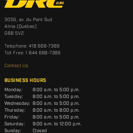
o
n
t
S
3055, av. du Pont Sud
a
p
Alma
(Québec)
c
o
G8B 5V2
t
r
t
Telephone:
418 668-7389
s
Toll Free:
1 844 668-7389
D
R
Contact Us
C
BUSINESS HOURS
G
Monday:
8:00 a.m. to 5:00 p.m.
E
Tuesday:
8:00 a.m. to 5:00 p.m.
N
Wednesday:
8:00 a.m. to 5:00 p.m.
E
R
Thursday:
8:00 a.m. to 8:00 p.m.
A
Friday:
8:00 a.m. to 5:00 p.m.
L
Saturday:
9:00 a.m. to 12:00 p.m.
Sunday:
Closed