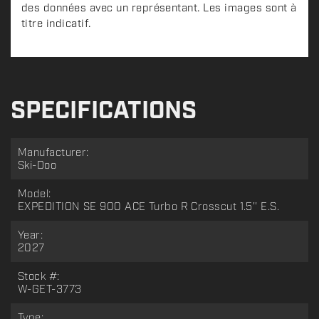
des données avec un représentant. Les images sont à
titre indicatif.
SPECIFICATIONS
Manufacturer:
Ski-Doo
Model:
EXPEDITION SE 900 ACE Turbo R Crosscut 1.5'' E.S.
Year:
2027
Stock #:
W-GET-3773
Type: