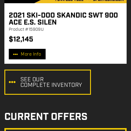
2021 SKI-DOO SKANDIC SWT 900
ACE E.S. SILEN
Product
#15909U
$
12,145
P
r
More Info
i
c
e
:
SEE OUR
COMPLETE INVENTORY
CURRENT OFFERS