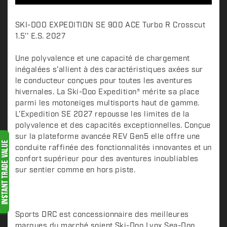
D
SKI-DOO EXPEDITION SE 900 ACE Turbo R Crosscut
e
1.5'' E.S. 2027
s
c
Une polyvalence et une capacité de chargement
inégalées s'allient à des caractéristiques axées sur
r
le conducteur conçues pour toutes les aventures
i
hivernales. La Ski-Doo Expedition® mérite sa place
p
parmi les motoneiges multisports haut de gamme.
t
L’Expedition SE 2027 repousse les limites de la
i
polyvalence et des capacités exceptionnelles. Conçue
o
sur la plateforme avancée REV Gen5 elle offre une
n
conduite raffinée des fonctionnalités innovantes et un
confort supérieur pour des aventures inoubliables
sur sentier comme en hors piste.
Sports DRC est concessionnaire des meilleures
marques du marché soient Ski-Doo Lynx Sea-Doo