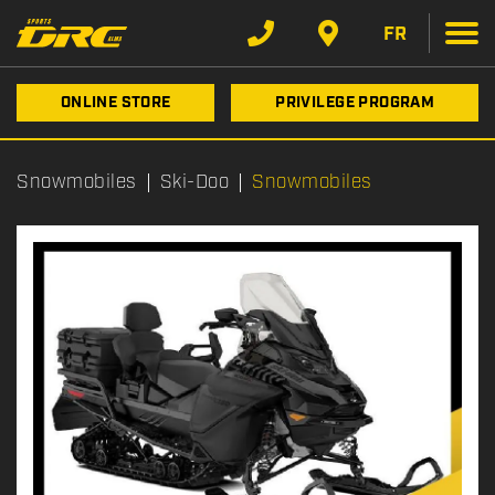
FR
ONLINE STORE
PRIVILEGE PROGRAM
Snowmobiles
Ski-Doo
Snowmobiles