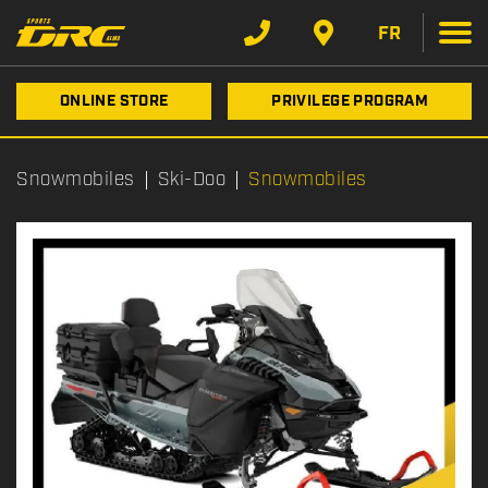
FR
ONLINE STORE
PRIVILEGE PROGRAM
Snowmobiles
Ski-Doo
Snowmobiles