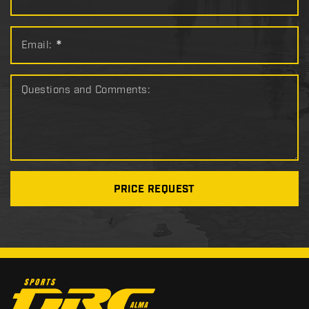
Email:
*
Questions and Comments:
PRICE REQUEST
C
o