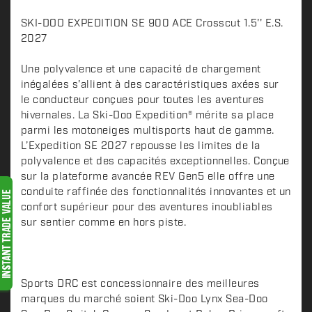
D
SKI-DOO EXPEDITION SE 900 ACE Crosscut 1.5'' E.S.
e
2027
s
c
Une polyvalence et une capacité de chargement
inégalées s'allient à des caractéristiques axées sur
r
le conducteur conçues pour toutes les aventures
i
hivernales. La Ski-Doo Expedition® mérite sa place
p
parmi les motoneiges multisports haut de gamme.
t
L’Expedition SE 2027 repousse les limites de la
i
polyvalence et des capacités exceptionnelles. Conçue
o
sur la plateforme avancée REV Gen5 elle offre une
n
conduite raffinée des fonctionnalités innovantes et un
confort supérieur pour des aventures inoubliables
sur sentier comme en hors piste.
Sports DRC est concessionnaire des meilleures
marques du marché soient Ski-Doo Lynx Sea-Doo