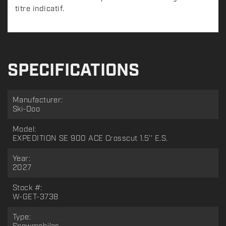
titre indicatif.
SPECIFICATIONS
Manufacturer:
Ski-Doo
Model:
EXPEDITION SE 900 ACE Crosscut 1.5'' E.S.
Year:
2027
Stock #:
W-GET-3738
Type: