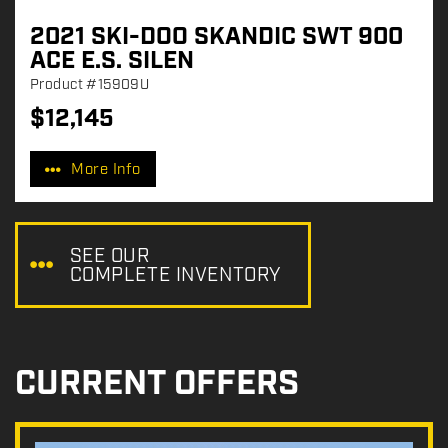
2021 SKI-DOO SKANDIC SWT 900
ACE E.S. SILEN
Product
#15909U
$
12,145
P
r
More Info
i
c
e
:
SEE OUR
COMPLETE INVENTORY
CURRENT OFFERS