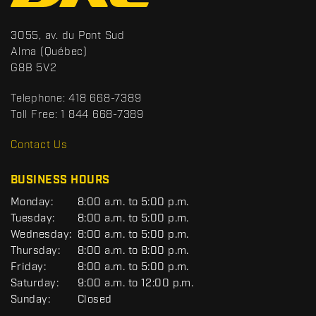
n
t
S
3055, av. du Pont Sud
a
p
Alma
(Québec)
c
o
G8B 5V2
t
r
t
Telephone:
418 668-7389
s
Toll Free:
1 844 668-7389
D
R
Contact Us
C
BUSINESS HOURS
G
Monday:
8:00 a.m. to 5:00 p.m.
E
Tuesday:
8:00 a.m. to 5:00 p.m.
N
Wednesday:
8:00 a.m. to 5:00 p.m.
E
R
Thursday:
8:00 a.m. to 8:00 p.m.
A
Friday:
8:00 a.m. to 5:00 p.m.
L
Saturday:
9:00 a.m. to 12:00 p.m.
Sunday:
Closed