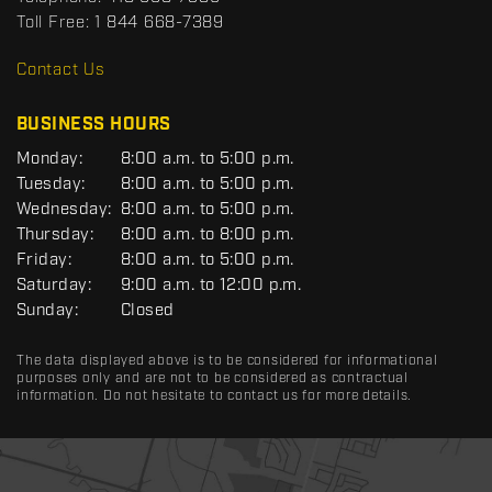
s
Toll Free:
1 844 668-7389
D
R
Contact Us
C
BUSINESS HOURS
G
Monday:
8:00 a.m. to 5:00 p.m.
E
Tuesday:
8:00 a.m. to 5:00 p.m.
N
Wednesday:
8:00 a.m. to 5:00 p.m.
E
R
Thursday:
8:00 a.m. to 8:00 p.m.
A
Friday:
8:00 a.m. to 5:00 p.m.
L
Saturday:
9:00 a.m. to 12:00 p.m.
Sunday:
Closed
The data displayed above is to be considered for informational
purposes only and are not to be considered as contractual
information. Do not hesitate to contact us for more details.