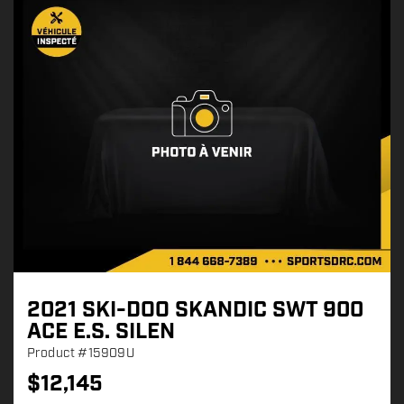
2021 SKI-DOO SKANDIC SWT 900
ACE E.S. SILEN
Product
#15909U
$
12,145
P