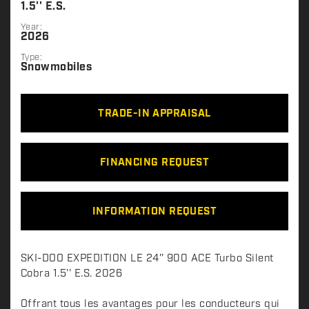
1.5'' E.S.
Year:
2026
Type:
Snowmobiles
TRADE-IN APPRAISAL
FINANCING REQUEST
INFORMATION REQUEST
D
SKI-DOO EXPEDITION LE 24'' 900 ACE Turbo Silent
e
Cobra 1.5'' E.S. 2026
s
c
Offrant tous les avantages pour les conducteurs qui