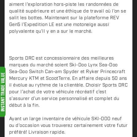
aiment l'exploration hors-piste les randonnées de
r
qualité supérieure et une éthique de travail où l'on se
i
salit les bottes. Maintenant sur la plateforme REV
p
Gen5 l'Expedition LE est une motoneige aussi
t
polyvalente qu'il y en a sur le marché.
i
o
n
Sports DRC est concessionnaire des meilleures
marques du marché soient Ski-Doo Lynx Sea-Doo
Sea-Doo Switch Can-am Spyder et Ryker Princecraft
Mercury KTM et ScootTerre. En affaire depuis 50 ans
il évolue au rythme de la clientèle. Choisir Sports DRC
pour l’achat de votre véhicule récréatif c’est
s’assurer d’un service personnalisé et complet du
début à la fin.
Ayant un large inventaire de véhicule SKI-DOO neuf
ou d'occasion vous trouverez certainement votre futur
préféré! Livraison rapide.