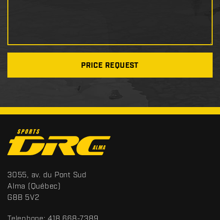
PRICE REQUEST
C
o
n
t
S
3055, av. du Pont Sud
a
p
Alma
(Québec)
c
o
G8B 5V2
t
r
t
Telephone:
418 668-7389