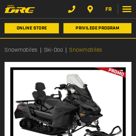
FR
ONLINE STORE
PRIVILEGE PROGRAM
Snowmobiles
Ski-Doo
Snowmobiles