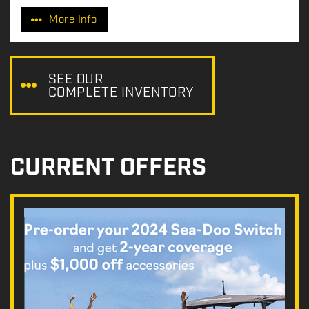
r
More Info
i
c
e
:
SEE OUR
COMPLETE INVENTORY
CURRENT OFFERS