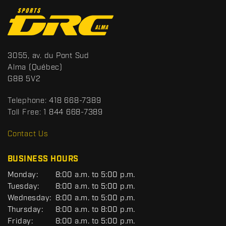
C
o
n
t
S
3055, av. du Pont Sud
a
p
Alma
(Québec)
c
o
G8B 5V2
t
r
t
Telephone:
418 668-7389
s
Toll Free:
1 844 668-7389
D
R
Contact Us
C
BUSINESS HOURS
G
Monday:
8:00 a.m. to 5:00 p.m.
E
Tuesday:
8:00 a.m. to 5:00 p.m.
N
Wednesday:
8:00 a.m. to 5:00 p.m.
E
R
Thursday:
8:00 a.m. to 8:00 p.m.
A
Friday:
8:00 a.m. to 5:00 p.m.
L