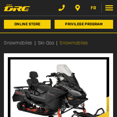
FR
ONLINE STORE
PRIVILEGE PROGRAM
Snowmobiles
Ski-Doo
Snowmobiles