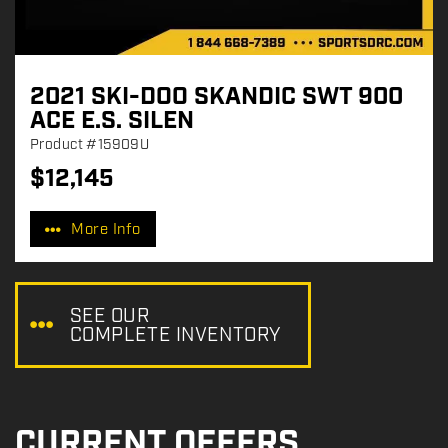
2021 SKI-DOO SKANDIC SWT 900
ACE E.S. SILEN
Product
#15909U
$
12,145
P
r
More Info
i
c
e
:
SEE OUR
COMPLETE INVENTORY
CURRENT OFFERS