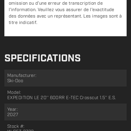
omission ou d'une erreur de transcription de
l'information. Veuillez vous assurer de l'exactitude
des données avec un représentant. Les images sont à
titre indicatif.
SPECIFICATIONS
Manufacturer:
Ski-Doo
Model:
EXPEDITION LE 20'' 600RR E-TEC Crosscut 1.5'' E.S.
Year:
2027
Stock #: