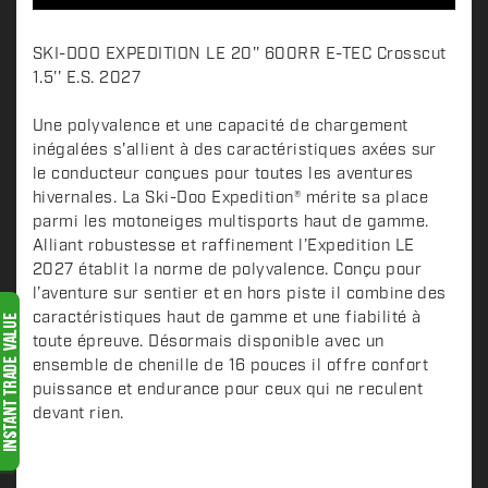
D
SKI-DOO EXPEDITION LE 20'' 600RR E-TEC Crosscut
e
1.5'' E.S. 2027
s
c
Une polyvalence et une capacité de chargement
inégalées s'allient à des caractéristiques axées sur
r
le conducteur conçues pour toutes les aventures
i
hivernales. La Ski-Doo Expedition® mérite sa place
p
parmi les motoneiges multisports haut de gamme.
t
Alliant robustesse et raffinement l’Expedition LE
i
2027 établit la norme de polyvalence. Conçu pour
o
l’aventure sur sentier et en hors piste il combine des
n
caractéristiques haut de gamme et une fiabilité à
toute épreuve. Désormais disponible avec un
ensemble de chenille de 16 pouces il offre confort
puissance et endurance pour ceux qui ne reculent
devant rien.