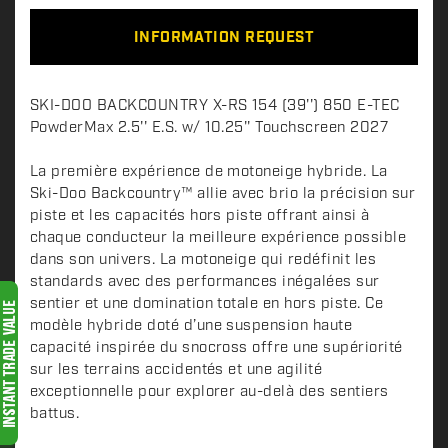
INFORMATION REQUEST
D
SKI-DOO BACKCOUNTRY X-RS 154 (39'') 850 E-TEC
e
PowderMax 2.5'' E.S. w/ 10.25'' Touchscreen 2027
s
c
La première expérience de motoneige hybride. La
Ski-Doo Backcountry™ allie avec brio la précision sur
r
piste et les capacités hors piste offrant ainsi à
i
chaque conducteur la meilleure expérience possible
p
dans son univers. La motoneige qui redéfinit les
t
standards avec des performances inégalées sur
i
sentier et une domination totale en hors piste. Ce
o
modèle hybride doté d’une suspension haute
n
capacité inspirée du snocross offre une supériorité
sur les terrains accidentés et une agilité
exceptionnelle pour explorer au-delà des sentiers
battus.