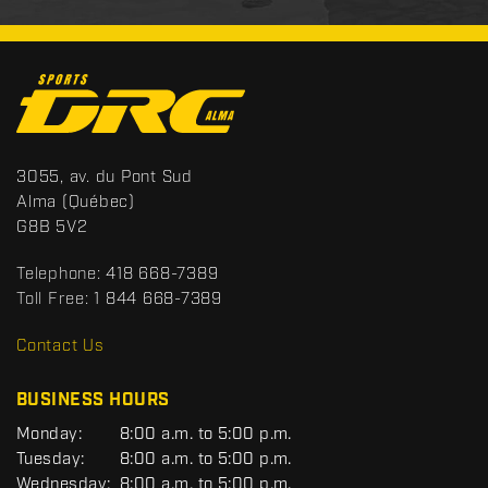
C
o
n
t
S
3055, av. du Pont Sud
a
p
Alma
(Québec)
c
o
G8B 5V2
t
r
t
Telephone:
418 668-7389
s
Toll Free:
1 844 668-7389
D
R
Contact Us
C
BUSINESS HOURS
G
Monday:
8:00 a.m. to 5:00 p.m.
E
Tuesday:
8:00 a.m. to 5:00 p.m.
N
Wednesday:
8:00 a.m. to 5:00 p.m.