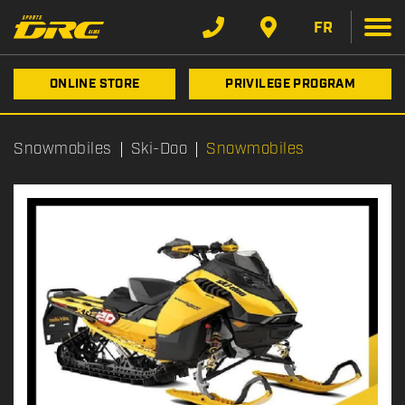
FR
ONLINE STORE
PRIVILEGE PROGRAM
Snowmobiles
Ski-Doo
Snowmobiles