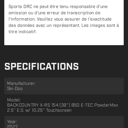
Sports DRC ne peut être tenu responsable d'une
omission ou d'une erreur de transcription de
l'information. Veuillez vous assurer de l'exactitude
des données avec un représentant. Les images sont à
titre indicatif.
SPECIFICATIONS
Manufacturer:
Ski-Doo
Model:
BACKCOUNTRY X-RS 154 (39'') 850 E-TEC PowderMax
2.5'' E.S. w/ 10.25'' Touchscreen
Year:
2027