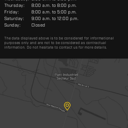
E
R
Thursday:
8:00 a.m. to 8:00 p.m.
A
Friday:
8:00 a.m. to 5:00 p.m.
L
Saturday:
9:00 a.m. to 12:00 p.m.
Sunday:
Closed
The data displayed above is to be considered for informational
purposes only and are not to be considered as contractual
information. Do not hesitate to contact us for more details.