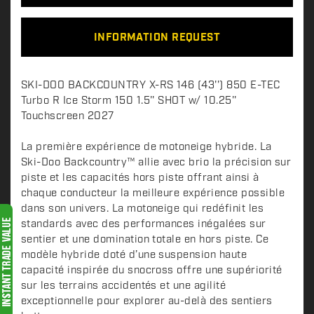
INFORMATION REQUEST
D
SKI-DOO BACKCOUNTRY X-RS 146 (43'') 850 E-TEC
e
Turbo R Ice Storm 150 1.5'' SHOT w/ 10.25''
s
Touchscreen 2027
c
La première expérience de motoneige hybride. La
r
Ski-Doo Backcountry™ allie avec brio la précision sur
i
piste et les capacités hors piste offrant ainsi à
p
chaque conducteur la meilleure expérience possible
t
dans son univers. La motoneige qui redéfinit les
i
standards avec des performances inégalées sur
o
sentier et une domination totale en hors piste. Ce
n
modèle hybride doté d’une suspension haute
capacité inspirée du snocross offre une supériorité
sur les terrains accidentés et une agilité
exceptionnelle pour explorer au-delà des sentiers