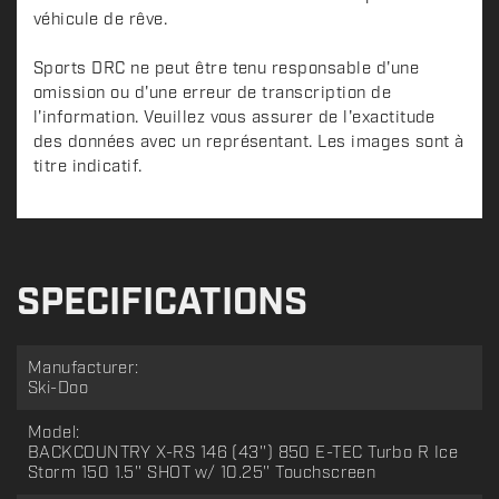
véhicule de rêve.
Sports DRC ne peut être tenu responsable d'une
omission ou d'une erreur de transcription de
l'information. Veuillez vous assurer de l'exactitude
des données avec un représentant. Les images sont à
titre indicatif.
SPECIFICATIONS
Manufacturer:
Ski-Doo
Model:
BACKCOUNTRY X-RS 146 (43'') 850 E-TEC Turbo R Ice
Storm 150 1.5'' SHOT w/ 10.25'' Touchscreen