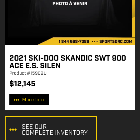
2021 SKI-DOO SKANDIC SWT 900
ACE E.S. SILEN
Product
#15909U
$
12,145
P
r
More Info
i
c
e
:
SEE OUR
COMPLETE INVENTORY