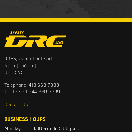
C
o
n
t
S
3055, av. du Pont Sud
a
p
Alma
(Québec)
c
o
G8B 5V2
t
r
t
Telephone:
418 668-7389
s
Toll Free:
1 844 668-7389
D
R
Contact Us
C
BUSINESS HOURS
G
Monday:
8:00 a.m. to 5:00 p.m.