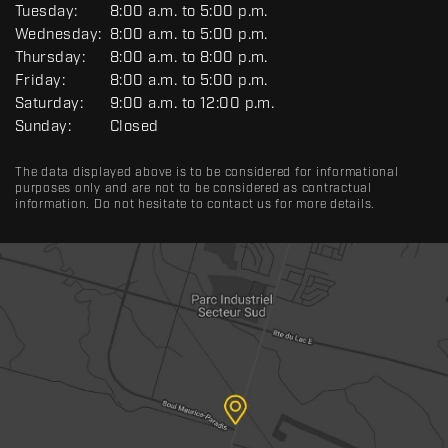
E
Tuesday:
8:00 a.m. to 5:00 p.m.
N
Wednesday:
8:00 a.m. to 5:00 p.m.
E
R
Thursday:
8:00 a.m. to 8:00 p.m.
A
Friday:
8:00 a.m. to 5:00 p.m.
L
Saturday:
9:00 a.m. to 12:00 p.m.
Sunday:
Closed
The data displayed above is to be considered for informational
purposes only and are not to be considered as contractual
information. Do not hesitate to contact us for more details.