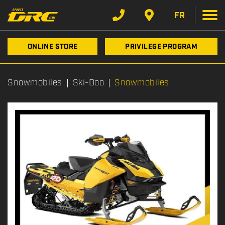
FR
ONLINE STORE
PRIVILEGE PROGRAM
Snowmobiles
Ski-Doo
Snowmobiles