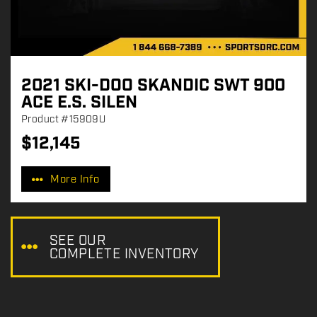
2021 SKI-DOO SKANDIC SWT 900
ACE E.S. SILEN
Product
#15909U
$
12,145
P
r
More Info
i
c
e
:
SEE OUR
COMPLETE INVENTORY