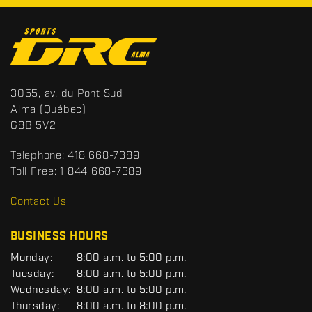
C
o
n
t
S
3055, av. du Pont Sud
a
p
Alma
(Québec)
c
o
G8B 5V2
t
r
t
Telephone:
418 668-7389
s
Toll Free:
1 844 668-7389
D
R
Contact Us
C
BUSINESS HOURS
G
Monday:
8:00 a.m. to 5:00 p.m.
E
Tuesday:
8:00 a.m. to 5:00 p.m.
N
Wednesday:
8:00 a.m. to 5:00 p.m.
E
R
Thursday:
8:00 a.m. to 8:00 p.m.