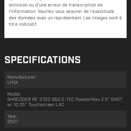
omission ou d'une erreur de transcription de
l'information. Veuillez vous assurer de l'exactitude
des données avec un représentant. Les images sont à
titre indicatif.
SPECIFICATIONS
Manufacturer:
LYNX
Model:
SHREDDER RE 3700 850 E-TEC PowderMax 2.5'' SHOT
w/ 10.25'' Touchscreen LAC
Year:
2027