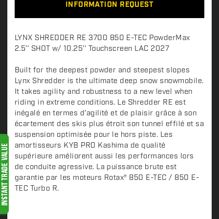
INFORMATION REQUEST
D
LYNX SHREDDER RE 3700 850 E-TEC PowderMax
e
2.5'' SHOT w/ 10.25'' Touchscreen LAC 2027
s
c
Built for the deepest powder and steepest slopes
Lynx Shredder is the ultimate deep snow snowmobile.
r
It takes agility and robustness to a new level when
i
riding in extreme conditions. Le Shredder RE est
p
inégalé en termes d'agilité et de plaisir grâce à son
t
écartement des skis plus étroit son tunnel effilé et sa
i
suspension optimisée pour le hors piste. Les
o
amortisseurs KYB PRO Kashima de qualité
n
supérieure améliorent aussi les performances lors
de conduite agressive. La puissance brute est
garantie par les moteurs Rotax® 850 E-TEC / 850 E-
TEC Turbo R.