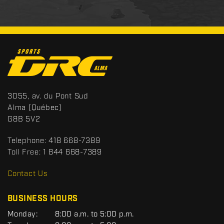
C
o
n
t
S
3055, av. du Pont Sud
a
p
Alma
(Québec)
c
o
G8B 5V2
t
r
t
Telephone:
418 668-7389
s
Toll Free:
1 844 668-7389
D
R
Contact Us
C
BUSINESS HOURS
G
Monday:
8:00 a.m. to 5:00 p.m.
E