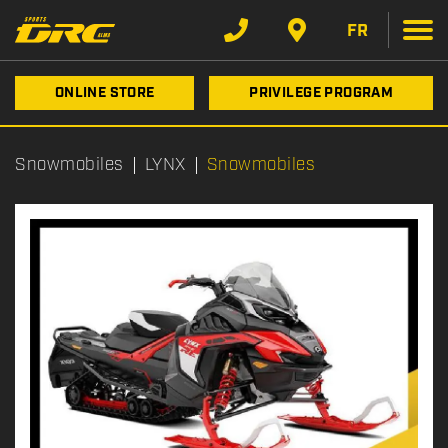
FR
ONLINE STORE
PRIVILEGE PROGRAM
Snowmobiles
LYNX
Snowmobiles