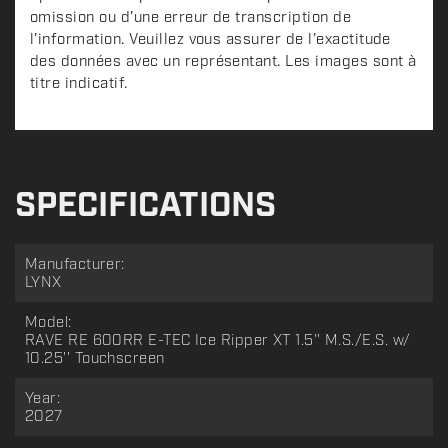
omission ou d'une erreur de transcription de
l'information. Veuillez vous assurer de l'exactitude
des données avec un représentant. Les images sont à
titre indicatif.
SPECIFICATIONS
Manufacturer:
LYNX
Model:
RAVE RE 600RR E-TEC Ice Ripper XT 1.5'' M.S./E.S. w/
10.25'' Touchscreen
Year:
2027