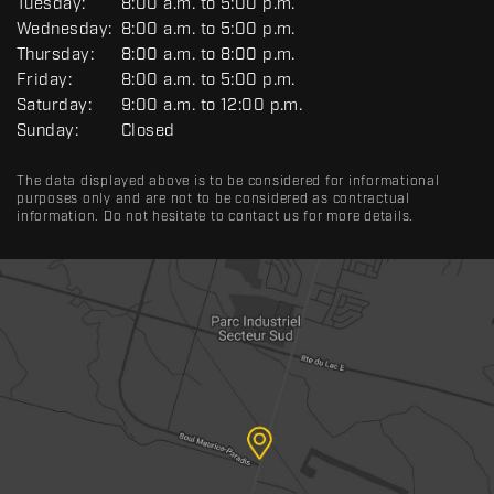
Tuesday:
8:00 a.m. to 5:00 p.m.
N
Wednesday:
8:00 a.m. to 5:00 p.m.
E
R
Thursday:
8:00 a.m. to 8:00 p.m.
A
Friday:
8:00 a.m. to 5:00 p.m.
L
Saturday:
9:00 a.m. to 12:00 p.m.
Sunday:
Closed
The data displayed above is to be considered for informational
purposes only and are not to be considered as contractual
information. Do not hesitate to contact us for more details.