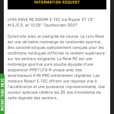
INFORMATION REQUEST
D
LYNX RAVE RE 600RR E-TEC Ice Ripper XT 1.5''
e
M.S./E.S. w/ 10.25'' Touchscreen 2027
s
c
Construite avec un pedigree de course. Le Lynx Rave
est une véritable motoneige de randonnée sportive.
r
Ses caractéristiques spécialement conçues pour les
i
conditions nordiques difficiles la rendent supérieure
p
sur les sentiers exigeants. La Rave RE est une
t
motoneige sportive pure souche équipée d'une
i
suspension PPS³/LFS-R unique avec des
o
amortisseurs KYB PRO entièrement réglables. Les
n
moteurs Rotax® E-TEC offrent une réponse vive à
l'accélération et une puissance impressionnante. Une
couleur spéciale célèbre les 20 ans d'existence de
cette légende des sentiers.