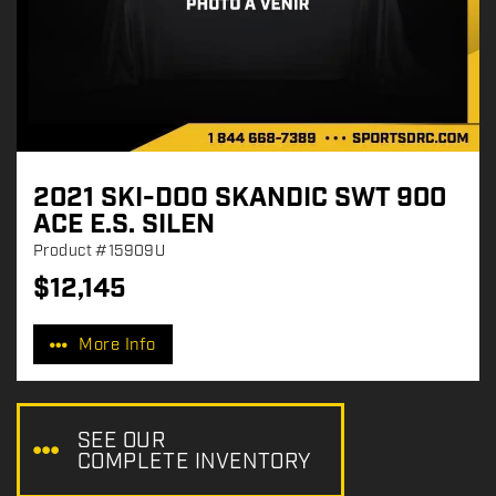
2021 SKI-DOO SKANDIC SWT 900
ACE E.S. SILEN
Product
#15909U
$
12,145
P
r
More Info
i
c
e
:
SEE OUR
COMPLETE INVENTORY