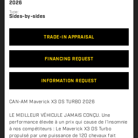
2026
Type:
Sides-by-sides
TRADE-IN APPRAISAL
FINANCING REQUEST
INFORMATION REQUEST
D
CAN-AM Maverick X3 DS TURBO 2026
e
s
LE MEILLEUR VÉHICULE JAMAIS CONÇU. Une
c
performance élevée à un prix qui cause de l’insomnie
à nos compétiteurs : Le Maverick X3 DS Turbo
r
propulsé par une puissance de 120 chevaux fait