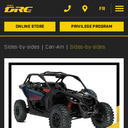
FR
ONLINE STORE
PRIVILEGE PROGRAM
Sides-by-sides
Can-Am
Sides-by-sides