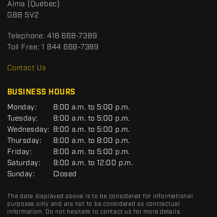
p
Alma
(Québec)
c
o
G8B 5V2
t
r
t
Telephone:
418 668-7389
s
Toll Free:
1 844 668-7389
D
R
Contact Us
C
BUSINESS HOURS
G
Monday:
8:00 a.m. to 5:00 p.m.
E
Tuesday:
8:00 a.m. to 5:00 p.m.
N
Wednesday:
8:00 a.m. to 5:00 p.m.
E
R
Thursday:
8:00 a.m. to 8:00 p.m.
A
Friday:
8:00 a.m. to 5:00 p.m.
L
Saturday:
9:00 a.m. to 12:00 p.m.
Sunday:
Closed
The data displayed above is to be considered for informational
purposes only and are not to be considered as contractual
information. Do not hesitate to contact us for more details.