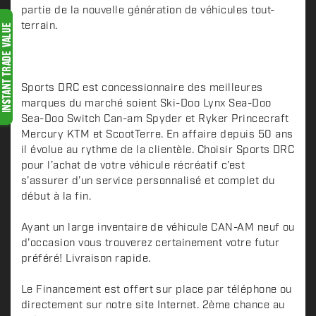
i
partie de la nouvelle génération de véhicules tout-
p
terrain.
t
i
o
n
Sports DRC est concessionnaire des meilleures
marques du marché soient Ski-Doo Lynx Sea-Doo
Sea-Doo Switch Can-am Spyder et Ryker Princecraft
Mercury KTM et ScootTerre. En affaire depuis 50 ans
il évolue au rythme de la clientèle. Choisir Sports DRC
pour l’achat de votre véhicule récréatif c’est
s’assurer d’un service personnalisé et complet du
début à la fin.
Ayant un large inventaire de véhicule CAN-AM neuf ou
d'occasion vous trouverez certainement votre futur
préféré! Livraison rapide.
Le Financement est offert sur place par téléphone ou
directement sur notre site Internet. 2ème chance au