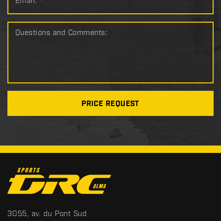
Email:
*
Questions and Comments:
PRICE REQUEST
C
o
n
t
S
3055, av. du Pont Sud
a