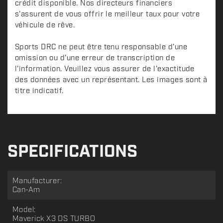
crédit disponible. Nos directeurs financiers
s'assurent de vous offrir le meilleur taux pour votre
véhicule de rêve.
Sports DRC ne peut être tenu responsable d'une
omission ou d'une erreur de transcription de
l'information. Veuillez vous assurer de l'exactitude
des données avec un représentant. Les images sont à
titre indicatif.
SPECIFICATIONS
Manufacturer:
Can-Am
Model:
Maverick X3 DS TURBO