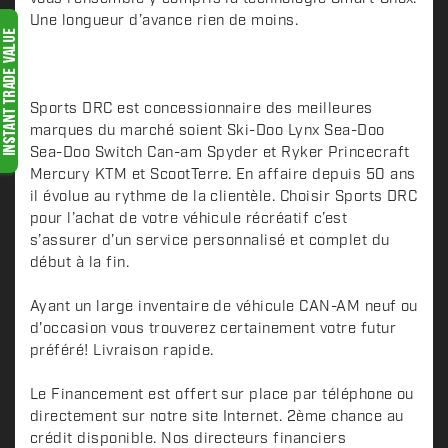
r
Une longueur d’avance rien de moins.
i
p
t
i
Sports DRC est concessionnaire des meilleures
o
marques du marché soient Ski-Doo Lynx Sea-Doo
n
Sea-Doo Switch Can-am Spyder et Ryker Princecraft
Mercury KTM et ScootTerre. En affaire depuis 50 ans
il évolue au rythme de la clientèle. Choisir Sports DRC
pour l’achat de votre véhicule récréatif c’est
s’assurer d’un service personnalisé et complet du
début à la fin.
Ayant un large inventaire de véhicule CAN-AM neuf ou
d'occasion vous trouverez certainement votre futur
préféré! Livraison rapide.
Le Financement est offert sur place par téléphone ou
directement sur notre site Internet. 2ème chance au
crédit disponible. Nos directeurs financiers