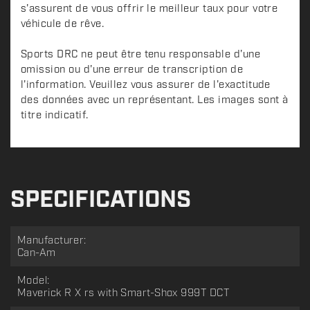
s'assurent de vous offrir le meilleur taux pour votre
véhicule de rêve.
Sports DRC ne peut être tenu responsable d'une
omission ou d'une erreur de transcription de
l'information. Veuillez vous assurer de l'exactitude
des données avec un représentant. Les images sont à
titre indicatif.
SPECIFICATIONS
Manufacturer:
Can-Am
Model:
Maverick R X rs with Smart-Shox 999T DCT