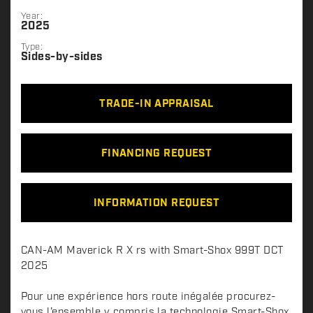
Year:
2025
Type:
Sides-by-sides
TRADE-IN APPRAISAL
FINANCING REQUEST
INFORMATION REQUEST
D
CAN-AM Maverick R X rs with Smart-Shox 999T DCT
e
2025
s
c
Pour une expérience hors route inégalée procurez-
vous l’ensemble y compris la technologie Smart-Shox.