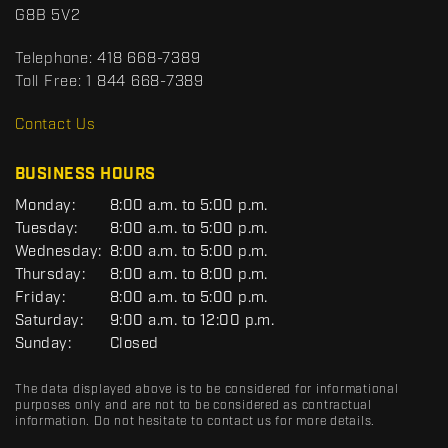
c
o
G8B 5V2
t
r
t
Telephone:
418 668-7389
s
Toll Free:
1 844 668-7389
D
R
Contact Us
C
BUSINESS HOURS
G
Monday:
8:00 a.m. to 5:00 p.m.
E
Tuesday:
8:00 a.m. to 5:00 p.m.
N
Wednesday:
8:00 a.m. to 5:00 p.m.
E
R
Thursday:
8:00 a.m. to 8:00 p.m.
A
Friday:
8:00 a.m. to 5:00 p.m.
L
Saturday:
9:00 a.m. to 12:00 p.m.
Sunday:
Closed
The data displayed above is to be considered for informational
purposes only and are not to be considered as contractual
information. Do not hesitate to contact us for more details.