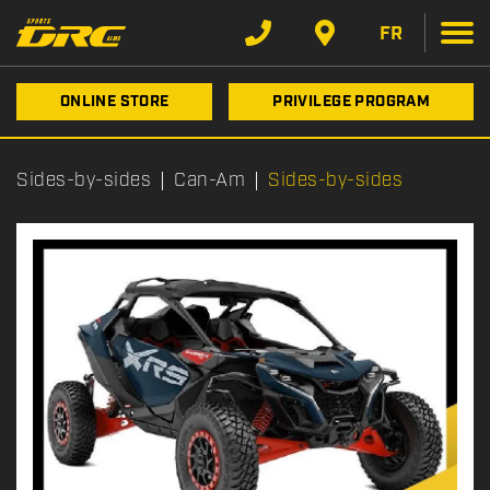
FR
ONLINE STORE
PRIVILEGE PROGRAM
Sides-by-sides
Can-Am
Sides-by-sides