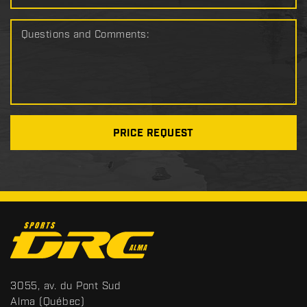
Questions and Comments:
PRICE REQUEST
C
o
n
t
S
3055, av. du Pont Sud
a
p
Alma
(Québec)