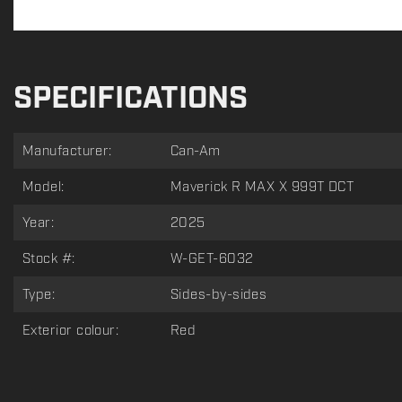
SPECIFICATIONS
Manufacturer:
Can-Am
Model:
Maverick R MAX X 999T DCT
Year:
2025
Stock #:
W-GET-6032
Type:
Sides-by-sides
Exterior colour:
Red