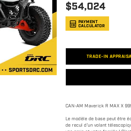
$
54,024
PAYMENT
CALCULATOR
TRADE-IN APPRAIS
D
CAN-AM Maverick R MAX X 99
e
s
Le modèle de base peut être é
c
de recul d'un volant télescopiqu