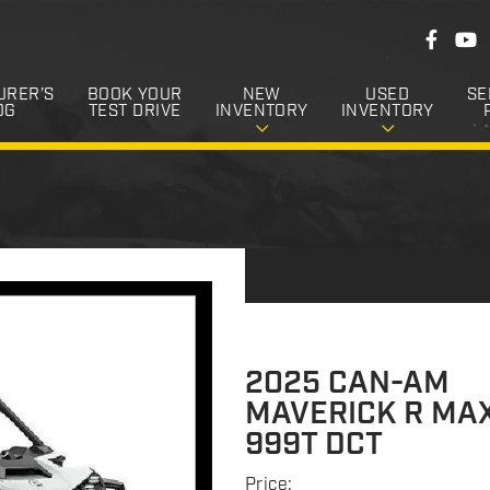
F
F
Y
o
a
o
c
u
l
e
T
URER’S
BOOK YOUR
NEW
USED
SE
l
b
u
OG
TEST DRIVE
INVENTORY
INVENTORY
o
b
o
o
e
k
w
U
s
2025 CAN-AM
MAVERICK R MAX
999T DCT
Price: