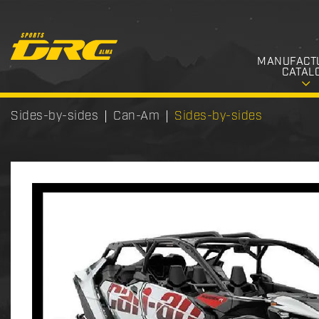
MANUFACT
CATAL
Sides-by-sides
Can-Am
Sides-by-sides