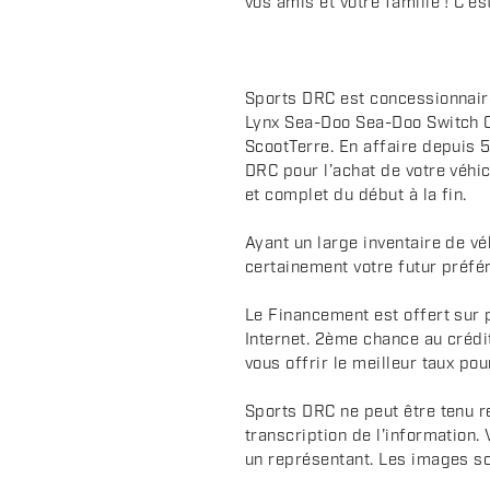
vos amis et votre famille ! C'
r
i
p
t
Sports DRC est concessionnair
i
Lynx Sea-Doo Sea-Doo Switch 
o
ScootTerre. En affaire depuis 5
n
DRC pour l’achat de votre véhic
et complet du début à la fin.
Ayant un large inventaire de v
certainement votre futur préfér
Le Financement est offert sur 
Internet. 2ème chance au crédi
vous offrir le meilleur taux pou
Sports DRC ne peut être tenu r
transcription de l'information.
un représentant. Les images sont