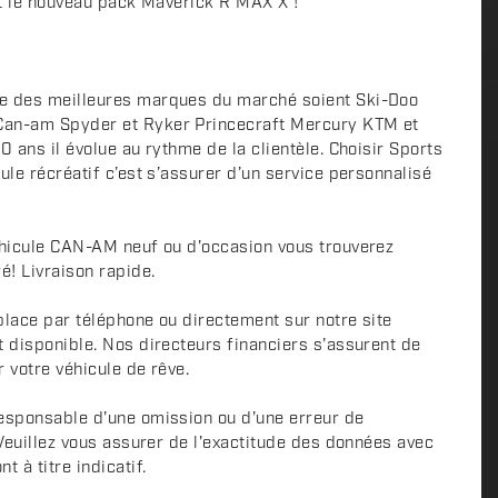
est le nouveau pack Maverick R MAX X !
e des meilleures marques du marché soient Ski-Doo
Can-am Spyder et Ryker Princecraft Mercury KTM et
0 ans il évolue au rythme de la clientèle. Choisir Sports
ule récréatif c’est s’assurer d’un service personnalisé
éhicule CAN-AM neuf ou d'occasion vous trouverez
é! Livraison rapide.
place par téléphone ou directement sur notre site
t disponible. Nos directeurs financiers s'assurent de
r votre véhicule de rêve.
esponsable d'une omission ou d'une erreur de
 Veuillez vous assurer de l'exactitude des données avec
 à titre indicatif.