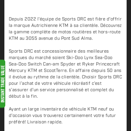
e
s
c
Depuis 2022 l'équipe de Sports DRC est fière d'offrir
r
la marque Autrichienne KTM à sa clientèle. Découvrez
i
la gamme complète de motos routières et hors-route
p
KTM au 3055 avenue du Pont Sud Alma.
t
i
Sports DRC est concessionnaire des meilleures
o
marques du marché soient Ski-Doo Lynx Sea-Doo
n
Sea-Doo Switch Can-am Spyder et Ryker Princecraft
Mercury KTM et ScootTerre. En affaire depuis 50 ans
il évolue au rythme de la clientèle. Choisir Sports DRC
pour l’achat de votre véhicule récréatif c’est
s’assurer d’un service personnalisé et complet du
début à la fin.
Ayant un large inventaire de véhicule KTM neuf ou
d'occasion vous trouverez certainement votre futur
préféré! Livraison rapide.