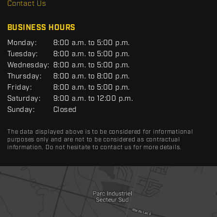
R
Contact Us
C
BUSINESS HOURS
G
Monday:
8:00 a.m. to 5:00 p.m.
E
Tuesday:
8:00 a.m. to 5:00 p.m.
N
Wednesday:
8:00 a.m. to 5:00 p.m.
E
R
Thursday:
8:00 a.m. to 8:00 p.m.
A
Friday:
8:00 a.m. to 5:00 p.m.
L
Saturday:
9:00 a.m. to 12:00 p.m.
Sunday:
Closed
The data displayed above is to be considered for informational
purposes only and are not to be considered as contractual
information. Do not hesitate to contact us for more details.