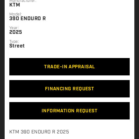
Manufacturer:
KTM
Model:
390 ENDURO R
Year:
2025
Type:
Street
TRADE-IN APPRAISAL
FINANCING REQUEST
INFORMATION REQUEST
D
KTM 390 ENDURO R 2025