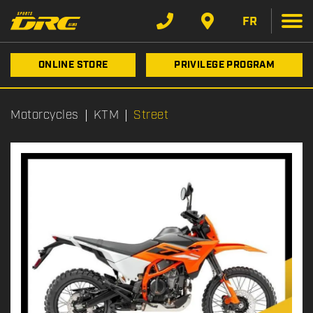
FR
ONLINE STORE
PRIVILEGE PROGRAM
Motorcycles
KTM
Street