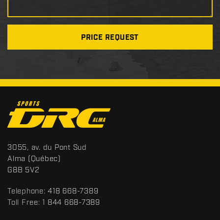
PRICE REQUEST
C
o
n
t
S
3055, av. du Pont Sud
a
p
Alma
(Québec)
c
o
G8B 5V2
t
r
t
Telephone:
418 668-7389
s
Toll Free:
1 844 668-7389
D