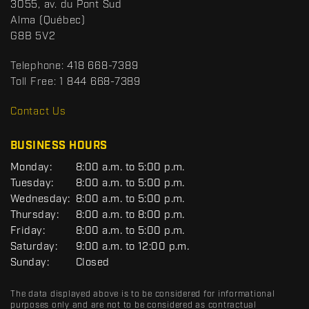
S
3055, av. du Pont Sud
a
p
Alma
(Québec)
c
o
G8B 5V2
t
r
t
Telephone:
418 668-7389
s
Toll Free:
1 844 668-7389
D
R
Contact Us
C
BUSINESS HOURS
G
Monday:
8:00 a.m. to 5:00 p.m.
E
Tuesday:
8:00 a.m. to 5:00 p.m.
N
Wednesday:
8:00 a.m. to 5:00 p.m.
E
R
Thursday:
8:00 a.m. to 8:00 p.m.
A
Friday:
8:00 a.m. to 5:00 p.m.
L
Saturday:
9:00 a.m. to 12:00 p.m.
Sunday:
Closed
The data displayed above is to be considered for informational
purposes only and are not to be considered as contractual