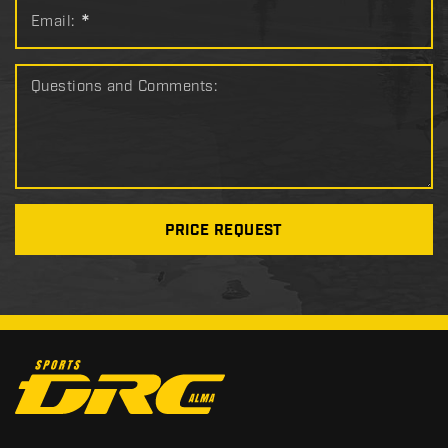
Email:
*
Questions and Comments:
PRICE REQUEST
C
o
n
t