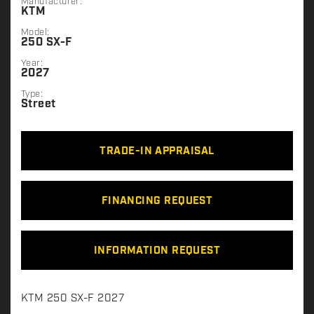
Manufacturer:
KTM
Model:
250 SX-F
Year:
2027
Type:
Street
TRADE-IN APPRAISAL
FINANCING REQUEST
INFORMATION REQUEST
D
KTM 250 SX-F 2027