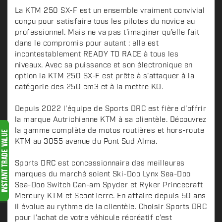
e
s
La KTM 250 SX-F est un ensemble vraiment convivial
c
conçu pour satisfaire tous les pilotes du novice au
professionnel. Mais ne va pas t’imaginer qu’elle fait
r
dans le compromis pour autant : elle est
i
incontestablement READY TO RACE à tous les
p
niveaux. Avec sa puissance et son électronique en
t
option la KTM 250 SX-F est prête à s'attaquer à la
i
catégorie des 250 cm3 et à la mettre KO.
o
n
Depuis 2022 l'équipe de Sports DRC est fière d'offrir
la marque Autrichienne KTM à sa clientèle. Découvrez
la gamme complète de motos routières et hors-route
KTM au 3055 avenue du Pont Sud Alma.
Sports DRC est concessionnaire des meilleures
marques du marché soient Ski-Doo Lynx Sea-Doo
Sea-Doo Switch Can-am Spyder et Ryker Princecraft
Mercury KTM et ScootTerre. En affaire depuis 50 ans
il évolue au rythme de la clientèle. Choisir Sports DRC
pour l’achat de votre véhicule récréatif c’est