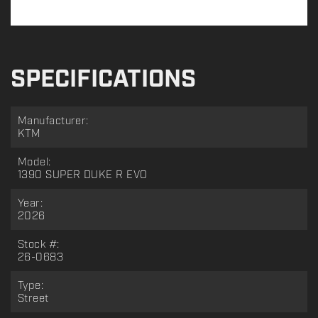
SPECIFICATIONS
Manufacturer:
KTM
Model:
1390 SUPER DUKE R EVO
Year:
2026
Stock #:
26-0683
Type:
Street