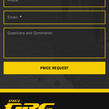
Phone:
*
Email:
*
Questions and Comments:
PRICE REQUEST
C
o