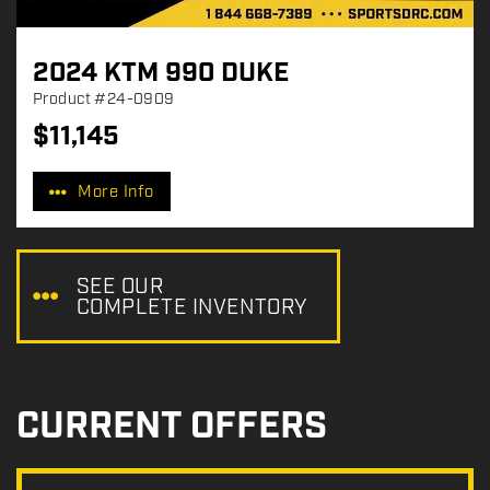
2024 KTM 990 DUKE
Product
#24-0909
$
11,145
P
r
More Info
i
c
e
:
SEE OUR
COMPLETE INVENTORY
CURRENT OFFERS