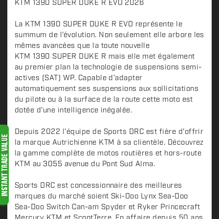
D
KTM 1390 SUPER DUKE R EVO 2026
e
s
La KTM 1390 SUPER DUKE R EVO représente le
c
summum de l’évolution. Non seulement elle arbore les
mêmes avancées que la toute nouvelle
r
KTM 1390 SUPER DUKE R mais elle met également
i
au premier plan la technologie de suspensions semi-
p
actives (SAT) WP. Capable d’adapter
t
automatiquement ses suspensions aux sollicitations
i
du pilote ou à la surface de la route cette moto est
o
dotée d’une intelligence inégalée.
n
Depuis 2022 l'équipe de Sports DRC est fière d'offrir
la marque Autrichienne KTM à sa clientèle. Découvrez
la gamme complète de motos routières et hors-route
KTM au 3055 avenue du Pont Sud Alma.
Sports DRC est concessionnaire des meilleures
marques du marché soient Ski-Doo Lynx Sea-Doo
Sea-Doo Switch Can-am Spyder et Ryker Princecraft
Mercury KTM et ScootTerre. En affaire depuis 50 ans