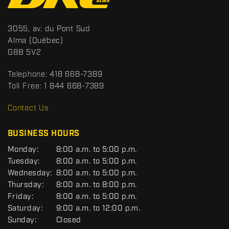
n
t
S
3055, av. du Pont Sud
a
p
Alma
(Québec)
c
o
G8B 5V2
t
r
t
Telephone:
418 668-7389
s
Toll Free:
1 844 668-7389
D
R
Contact Us
C
BUSINESS HOURS
G
Monday:
8:00 a.m. to 5:00 p.m.
E
Tuesday:
8:00 a.m. to 5:00 p.m.
N
Wednesday:
8:00 a.m. to 5:00 p.m.
E
R
Thursday:
8:00 a.m. to 8:00 p.m.
A
Friday:
8:00 a.m. to 5:00 p.m.
L
Saturday:
9:00 a.m. to 12:00 p.m.
Sunday:
Closed