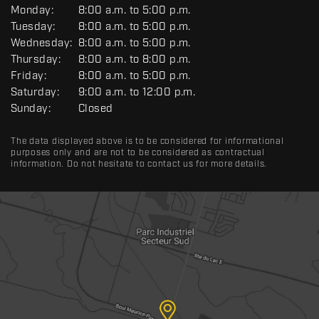
G
Monday:
8:00 a.m. to 5:00 p.m.
E
Tuesday:
8:00 a.m. to 5:00 p.m.
N
Wednesday:
8:00 a.m. to 5:00 p.m.
E
R
Thursday:
8:00 a.m. to 8:00 p.m.
A
Friday:
8:00 a.m. to 5:00 p.m.
L
Saturday:
9:00 a.m. to 12:00 p.m.
Sunday:
Closed
The data displayed above is to be considered for informational
purposes only and are not to be considered as contractual
information. Do not hesitate to contact us for more details.