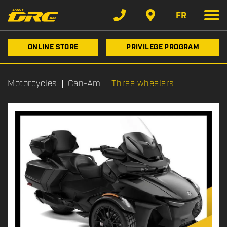
FR
ONLINE STORE
PRIVILEGE PROGRAM
Motorcycles
Can-Am
Three wheelers