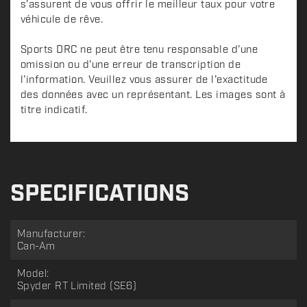
s'assurent de vous offrir le meilleur taux pour votre
véhicule de rêve.
Sports DRC ne peut être tenu responsable d'une
omission ou d'une erreur de transcription de
l'information. Veuillez vous assurer de l'exactitude
des données avec un représentant. Les images sont à
titre indicatif.
SPECIFICATIONS
Manufacturer:
Can-Am
Model:
Spyder RT Limited (SE6)