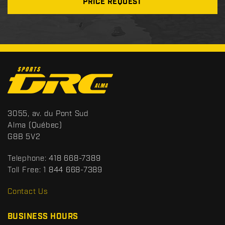
PRICE REQUEST
C
o
n
t
S
3055, av. du Pont Sud
a
p
Alma
(Québec)
c
o
G8B 5V2
t
r
t
Telephone:
418 668-7389
s
Toll Free:
1 844 668-7389
D
R
Contact Us
C
BUSINESS HOURS