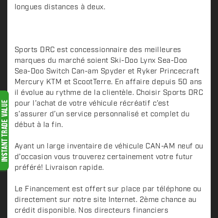
i
longues distances à deux.
p
t
i
o
Sports DRC est concessionnaire des meilleures
n
marques du marché soient Ski-Doo Lynx Sea-Doo
Sea-Doo Switch Can-am Spyder et Ryker Princecraft
Mercury KTM et ScootTerre. En affaire depuis 50 ans
il évolue au rythme de la clientèle. Choisir Sports DRC
pour l’achat de votre véhicule récréatif c’est
s’assurer d’un service personnalisé et complet du
début à la fin.
Ayant un large inventaire de véhicule CAN-AM neuf ou
d'occasion vous trouverez certainement votre futur
préféré! Livraison rapide.
Le Financement est offert sur place par téléphone ou
directement sur notre site Internet. 2ème chance au
crédit disponible. Nos directeurs financiers