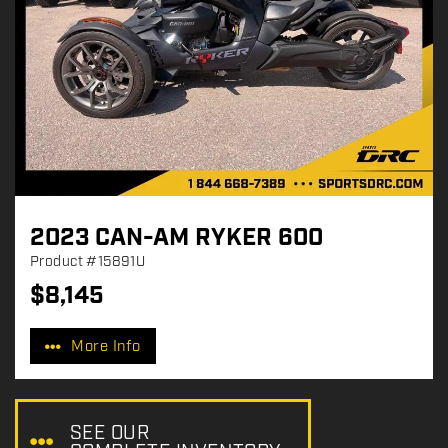
2023 CAN-AM RYKER 600
Product
#15891U
$
8,145
P
r
More Info
i
c
e
:
SEE OUR