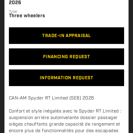
2026
Type:
Three wheelers
TRADE-IN APPRAISAL
FINANCING REQUEST
INFORMATION REQUEST
D
CAN-AM Spyder RT Limited (SE6) 2026
e
s
Confort et style inégalés avec le Spyder RT Limited :
c
suspension arrière autonivelante dossier passager
sièges chauffants grande capacité de rangement et
r
encore plus de fonctionnalités pour des escapades