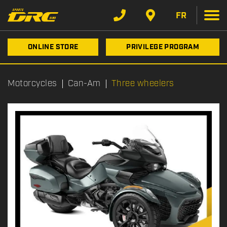
FR
ONLINE STORE
PRIVILEGE PROGRAM
Motorcycles
Can-Am
Three wheelers