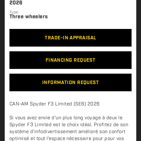
2026
Type:
Three wheelers
TRADE-IN APPRAISAL
FINANCING REQUEST
INFORMATION REQUEST
D
CAN-AM Spyder F3 Limited (SE6) 2026
e
s
Si vous avez envie d’un plus long voyage à deux le
c
Spyder F3 Limited est le choix idéal. Profitez de son
système d’infodivertissement amélioré son confort
r
optimisé et tout l’espace nécessaire pour pour vos