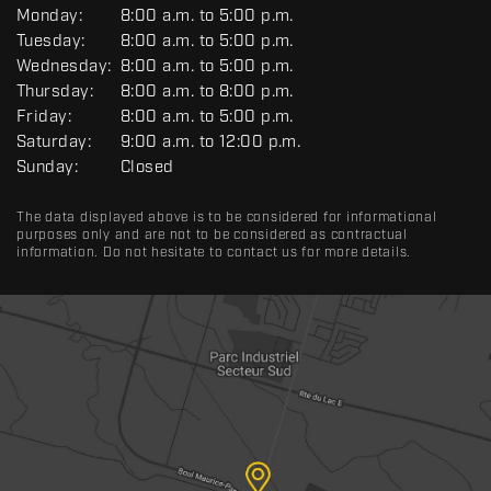
G
Monday:
8:00 a.m. to 5:00 p.m.
E
Tuesday:
8:00 a.m. to 5:00 p.m.
N
Wednesday:
8:00 a.m. to 5:00 p.m.
E
R
Thursday:
8:00 a.m. to 8:00 p.m.
A
Friday:
8:00 a.m. to 5:00 p.m.
L
Saturday:
9:00 a.m. to 12:00 p.m.
Sunday:
Closed
The data displayed above is to be considered for informational
purposes only and are not to be considered as contractual
information. Do not hesitate to contact us for more details.