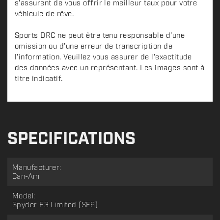
s'assurent de vous offrir le meilleur taux pour votre
véhicule de rêve.
Sports DRC ne peut être tenu responsable d'une
omission ou d'une erreur de transcription de
l'information. Veuillez vous assurer de l'exactitude
des données avec un représentant. Les images sont à
titre indicatif.
SPECIFICATIONS
Manufacturer:
Can-Am
Model:
Spyder F3 Limited (SE6)