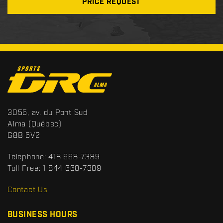
PRICE REQUEST
C
o
n
t
S
3055, av. du Pont Sud
a
p
Alma
(Québec)
c
o
G8B 5V2
t
r
t
Telephone:
418 668-7389
s
Toll Free:
1 844 668-7389
D
R
Contact Us
C
BUSINESS HOURS