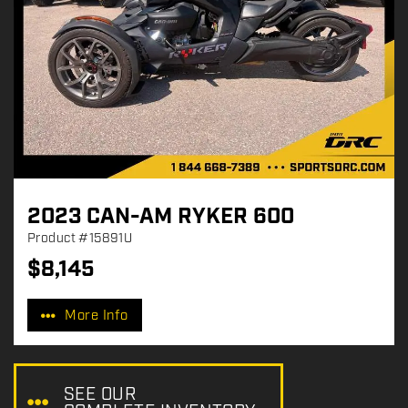
2023 CAN-AM RYKER 600
Product
#15891U
$
8,145
P
r
More Info
i
c
e
:
SEE OUR