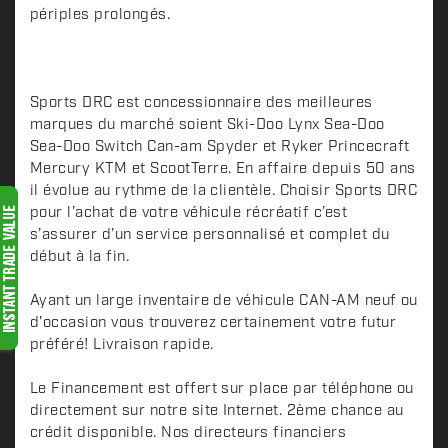
i
périples prolongés.
p
t
i
o
Sports DRC est concessionnaire des meilleures
n
marques du marché soient Ski-Doo Lynx Sea-Doo
Sea-Doo Switch Can-am Spyder et Ryker Princecraft
Mercury KTM et ScootTerre. En affaire depuis 50 ans
il évolue au rythme de la clientèle. Choisir Sports DRC
pour l’achat de votre véhicule récréatif c’est
s’assurer d’un service personnalisé et complet du
début à la fin.
Ayant un large inventaire de véhicule CAN-AM neuf ou
d'occasion vous trouverez certainement votre futur
préféré! Livraison rapide.
Le Financement est offert sur place par téléphone ou
directement sur notre site Internet. 2ème chance au
crédit disponible. Nos directeurs financiers