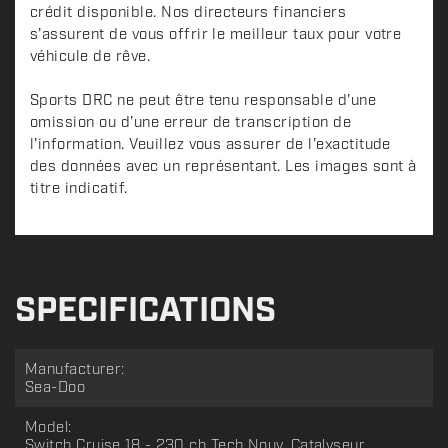
crédit disponible. Nos directeurs financiers
s'assurent de vous offrir le meilleur taux pour votre
véhicule de rêve.
Sports DRC ne peut être tenu responsable d'une
omission ou d'une erreur de transcription de
l'information. Veuillez vous assurer de l'exactitude
des données avec un représentant. Les images sont à
titre indicatif.
SPECIFICATIONS
Manufacturer:
Sea-Doo
Model:
Switch Cruise 18 - 230 ch Tech Nouv. Catalyseur