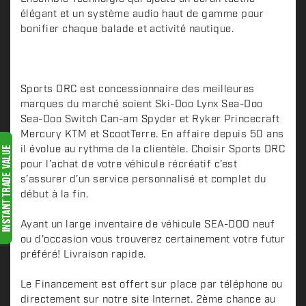
r
élégant et un système audio haut de gamme pour
i
bonifier chaque balade et activité nautique.
p
t
i
o
Sports DRC est concessionnaire des meilleures
n
marques du marché soient Ski-Doo Lynx Sea-Doo
Sea-Doo Switch Can-am Spyder et Ryker Princecraft
Mercury KTM et ScootTerre. En affaire depuis 50 ans
il évolue au rythme de la clientèle. Choisir Sports DRC
pour l’achat de votre véhicule récréatif c’est
s’assurer d’un service personnalisé et complet du
début à la fin.
Ayant un large inventaire de véhicule SEA-DOO neuf
ou d'occasion vous trouverez certainement votre futur
préféré! Livraison rapide.
Le Financement est offert sur place par téléphone ou
directement sur notre site Internet. 2ème chance au