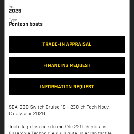
Year:
2026
Type:
Pontoon boats
TRADE-IN APPRAISAL
FINANCING REQUEST
INFORMATION REQUEST
D
SEA-DOO Switch Cruise 18 - 230 ch Tech Nouv.
e
Catalyseur 2026
s
c
Toute la puissance du modèle 230 ch plus un
Ensemble Technolgie qui ajoute un écran tactile