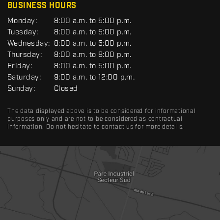
BUSINESS HOURS
G
Monday:
8:00 a.m. to 5:00 p.m.
E
Tuesday:
8:00 a.m. to 5:00 p.m.
N
Wednesday:
8:00 a.m. to 5:00 p.m.
E
R
Thursday:
8:00 a.m. to 8:00 p.m.
A
Friday:
8:00 a.m. to 5:00 p.m.
L
Saturday:
9:00 a.m. to 12:00 p.m.
Sunday:
Closed
The data displayed above is to be considered for informational
purposes only and are not to be considered as contractual
information. Do not hesitate to contact us for more details.