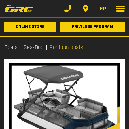
FR
ONLINE STORE
PRIVILEGE PROGRAM
Boats
Sea-Doo
Pontoon boats