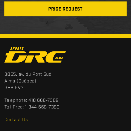
PRICE REQUEST
C
o
n
t
S
3055, av. du Pont Sud
a
p
Alma
(Québec)
c
o
G8B 5V2
t
r
t
Telephone:
418 668-7389
s
Toll Free:
1 844 668-7389
D
R
Contact Us
C